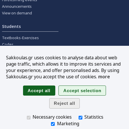
Announcements
View on demand
Students
Textbooks-Exercises
Codes
University textbooks
Sakkoulas.gr uses cookies to analyse data about web
page traffic, which allows it to improve its services and
Tools
your experience, and offer personalised ads. By using
Online interest calculation
Sakkoulas.gr you accept the use of cookies.
more
Newsletter
Sitemap
Follow us
Necessary cookies
Statistics
Marketing