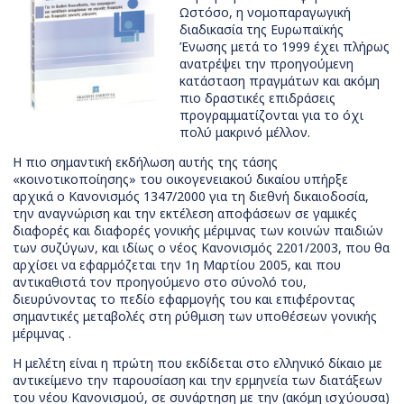
Ωστόσο, η νομοπαραγωγική
διαδικασία της Ευρωπαϊκής
Ένωσης μετά το 1999 έχει πλήρως
ανατρέψει την προηγούμενη
κατάσταση πραγμάτων και ακόμη
πιο δραστικές επιδράσεις
προγραμματίζονται για το όχι
πολύ μακρινό μέλλον.
Η πιο σημαντική εκδήλωση αυτής της τάσης
«κοινοτικοποίησης» του οικογενειακού δικαίου υπήρξε
αρχικά ο Κανονισμός 1347/2000 για τη διεθνή δικαιοδοσία,
την αναγνώριση και την εκτέλεση αποφάσεων σε γαμικές
διαφορές και διαφορές γονικής μέριμνας των κοινών παιδιών
των συζύγων, και ιδίως ο νέος Κανονισμός 2201/2003, που θα
αρχίσει να εφαρμόζεται την 1η Μαρτίου 2005, και που
αντικαθιστά τον προηγούμενο στο σύνολό του,
διευρύνοντας το πεδίο εφαρμογής του και επιφέροντας
σημαντικές μεταβολές στη ρύθμιση των υποθέσεων γονικής
μέριμνας .
Η μελέτη είναι η πρώτη που εκδίδεται στο ελληνικό δίκαιο με
αντικείμενο την παρουσίαση και την ερμηνεία των διατάξεων
του νέου Κανονισμού, σε συνάρτηση με την (ακόμη ισχύουσα)