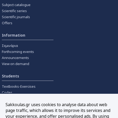
Subject catalogue
Scientific series
Scientific journals
Offers
Information
Σεμινάρια
Forthcoming events
Announcements
View on demand
Students
Textbooks-Exercises
Codes
University textbooks
Sakkoulas.gr uses cookies to analyse data about web
page traffic, which allows it to improve its services and
Tools
your experience, and offer personalised ads. By using