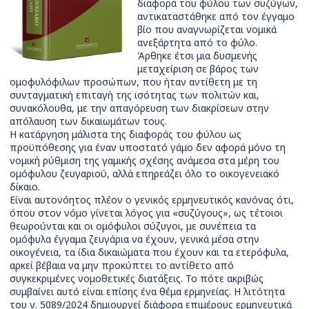
διαφορά του φύλου των συζύγων,
αντικαταστάθηκε από τον έγγαμο
βίο που αναγνωρίζεται νομικά
ανεξάρτητα από το φύλο.
Άρθηκε έτσι μια δυσμενής
μεταχείριση σε βάρος των
ομοφυλόφιλων προσώπων, που ήταν αντίθετη με τη
συνταγματική επιταγή της ισότητας των πολιτών και,
συνακόλουθα, με την απαγόρευση των διακρίσεων στην
απόλαυση των δικαιωμάτων τους.
Η κατάργηση μάλιστα της διαφοράς του φύλου ως
προϋπόθεσης για έναν υποστατό γάμο δεν αφορά μόνο τη
νομική ρύθμιση της γαμικής σχέσης ανάμεσα στα μέρη του
ομόφυλου ζευγαριού, αλλά επηρεάζει όλο το οικογενειακό
δίκαιο.
Είναι αυτονόητος πλέον ο γενικός ερμηνευτικός κανόνας ότι,
όπου στον νόμο γίνεται λόγος για «συζύγους», ως τέτοιοι
θεωρούνται και οι ομόφυλοι σύζυγοι, με συνέπεια τα
ομόφυλα έγγαμα ζευγάρια να έχουν, γενικά μέσα στην
οικογένεια, τα ίδια δικαιώματα που έχουν και τα ετερόφυλα,
αρκεί βέβαια να μην προκύπτει το αντίθετο από
συγκεκριμένες νομοθετικές διατάξεις. Το πότε ακριβώς
συμβαίνει αυτό είναι επίσης ένα θέμα ερμηνείας. Η λιτότητα
του ν. 5089/2024 δημιουργεί διάφορα επιμέρους ερμηνευτικά