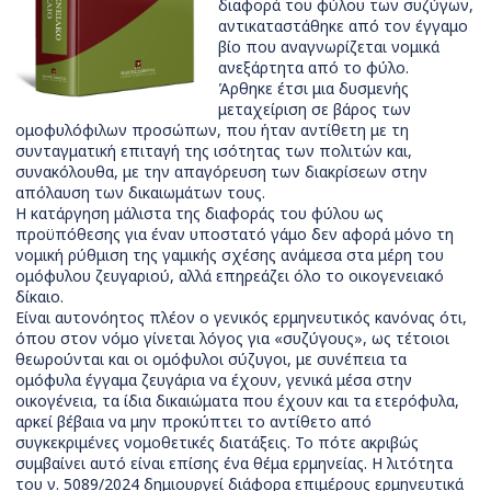
διαφορά του φύλου των συζύγων,
αντικαταστάθηκε από τον έγγαμο
βίο που αναγνωρίζεται νομικά
ανεξάρτητα από το φύλο.
Άρθηκε έτσι μια δυσμενής
μεταχείριση σε βάρος των
ομοφυλόφιλων προσώπων, που ήταν αντίθετη με τη
συνταγματική επιταγή της ισότητας των πολιτών και,
συνακόλουθα, με την απαγόρευση των διακρίσεων στην
απόλαυση των δικαιωμάτων τους.
Η κατάργηση μάλιστα της διαφοράς του φύλου ως
προϋπόθεσης για έναν υποστατό γάμο δεν αφορά μόνο τη
νομική ρύθμιση της γαμικής σχέσης ανάμεσα στα μέρη του
ομόφυλου ζευγαριού, αλλά επηρεάζει όλο το οικογενειακό
δίκαιο.
Είναι αυτονόητος πλέον ο γενικός ερμηνευτικός κανόνας ότι,
όπου στον νόμο γίνεται λόγος για «συζύγους», ως τέτοιοι
θεωρούνται και οι ομόφυλοι σύζυγοι, με συνέπεια τα
ομόφυλα έγγαμα ζευγάρια να έχουν, γενικά μέσα στην
οικογένεια, τα ίδια δικαιώματα που έχουν και τα ετερόφυλα,
αρκεί βέβαια να μην προκύπτει το αντίθετο από
συγκεκριμένες νομοθετικές διατάξεις. Το πότε ακριβώς
συμβαίνει αυτό είναι επίσης ένα θέμα ερμηνείας. Η λιτότητα
του ν. 5089/2024 δημιουργεί διάφορα επιμέρους ερμηνευτικά