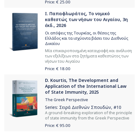
Price: €
25.00
Ι. Παπαφλωράτος, Το νομικό
καθεστώς των νήσων του Αιγαίου, 3η
έκδ., 2026
Οι απόψεις της Τουρκίας, οι θέσεις της
Ελλάδος και τα ισχύοντα βάσει του Διεθνούς
Δικαίου
Μία επικαιροποιημένη καταγραφή και ανάλυση
των εξελίξεων στα ζητήματα καθεστώτος των
νήσων του Αιγαίου
Price: €
18.00
D. Kourtis, The Development and
Application of the International Law
of State Immunity, 2025
The Greek Perspective
Series:
Σειρά Διεθνών Σπουδών
, #10
Α ground-breaking exploration of the principle
of state immunity from the Greek Perspective
Price: €
95.00