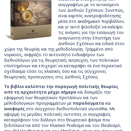
συγγραφέων με το αντικείμενο
των Διεθνών Σχέσεων. Συνεπώς,
είναι καρπός ανατροφοδότησης
μέσα στο ακαδημαϊκό περιβάλλον,
και γι’ αυτό φιλοδοξεί να καλύψει
τις ανάγκες για την εισαγωγή του
αναγνώστη στην Επιστήμη των
Διεθνών Σχέσεων και ειδικά στον
χώρο της θεωρίας και της μεθοδολογίας. Γραμμένο από
νομικούς, εκφράζει το αυτονόητο ενδιαφέρον των
διεθνολόγων για τις θεωρητικές ανησυχίες των πολιτικών
επιστημόνων και επιχειρεί να καταγράψει σε ένα περιεκτικό
σχεδίασμα τόσο τις κλασικές όσο και τις σύγχρονες
θεωρητικές προσεγγίσεις στις Διεθνείς Σχέσεις.
Το βιβλίο καλύπτει την παραγωγή πολιτικής θεωρίας
από τη αρχαιότητα μέχρι σήμερα
και δοκιμάζει την
εφαρμογή των θεωρητικών προτάσεων και των
μεθοδολογικών προγραμμάτων με
παραδείγματα
και
αναφορές
στο σύγχρονο διεθνοπολιτικό γίγνεσθαι. Με
αφορμή τις μεγάλες πολιτικές ουτοπίες οι συγγραφείς
καταγράφουν τον διάλογο στο θεωρητικό φάσμα που
ξεδιπλώνεται από τον Κλασικό Ρεαλισμό και τον Ιδεαλισμό,
τον Φιλελευθερισμό και τον Μαρξισμό, μέχρι τον Κοινωνικό