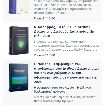
58 συμβολές έγκριτων νομικών με έμφαση στο
Γενικό και Ειδικό Διοικητικό Δίκαιο και τη
Διοικητική Δικονομία, και προεκτάσεις σε
άλλους κλάδους δικαίου
Price: €
110.00
Κ. Καλαβρός, Το ιδιωτικό Διεθνές
Δίκαιο της Διεθνούς Διαιτησίας, 2η
έκδ., 2026
Επικαιροποιημένη και εμπλουτισμένη
καταγραφή και μελέτη όλων των εφαρμοστέων
κανόνων σύγκρουσης σε μία διεθνή διαιτησία
Price: €
110.00
Γ. Νούλας, Η αμφισημία των
αποφάσεων των Διεθνών Δικαστηρίων
για την αναγνώριση ΑΟΖ και
υφαλοκρηπίδας σε νησιωτικά κράτη,
2026
Η εφαρμογή τους στο Αιγαίο – Η ελληνική
διπλωματική ανάγνωση
Μελέτη και ανάλυση σύνθετων θεμάτων στο
πεδίο αναγνώρισης της ΑΟΖ