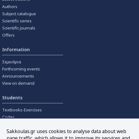
Authors
Subject catalogue
Scientific series
Scientific journals
Offers
Information
Σεμινάρια
Forthcoming events
Announcements
View on demand
Students
Textbooks-Exercises
Codes
University textbooks
Sakkoulas.gr uses cookies to analyse data about web
page traffic, which allows it to improve its services and
Tools