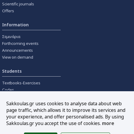
Scientific journals
Offers
Information
Σεμινάρια
Forthcoming events
Announcements
View on demand
Students
Textbooks-Exercises
Codes
University textbooks
Sakkoulas.gr uses cookies to analyse data about web
page traffic, which allows it to improve its services and
Tools
your experience, and offer personalised ads. By using
Online interest calculation
Sakkoulas.gr you accept the use of cookies.
more
Newsletter