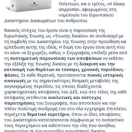
Πολιτειών, και ο τρίτος,
«Η δίκαιη
ισορροπία»
, αφιερωμένος στη
νομολογία του Ευρωπαϊκού
Δικαστηρίου Δικαιωμάτων του Ανθρώπου.
Βασικός στόχος του έργου είναι η παρουσίαση της
Ευρωπαϊκής Ένωσης ως «Ένωσης δικαίου» σε συνδυασμό με
τη συμβολή του Δικαστηρίου της Ένωσης στην προώθηση και
εμπέδωση αυτής της ιδέας. Η δομή του έργου είναι αυτή που
το κάνει να ξεχωρίζει, καθώς ο Συγγραφέας επέλεξε μέσα από
τη
συστηματική παρουσίαση των αποφάσεων
να εκθέσει
την εξέλιξη της Ένωσης δικαίου με τη
διάκριση και την
κατανομή των θεμάτων σε τέσσερις χρονικές περιόδους-
φάσεις
. Σε κάθε θεματική, προτάσσονται
πυκνές ιστορικές
εισαγωγές
με τις σημαντικότερες θεσμικές μεταβολές της
συγκεκριμένης περιόδου, τις οποίες διαδέχονται
χαρακτηριστικές αποφάσεις του ΔΕΕ, ενώ στο τέλος της κάθε
απόφασης εκτίθενται
αναλυτικές και εύστοχες
παρατηρήσεις
του Συγγραφέα, που αποτελούν και την
πλέον πολύτιμη συνδρομή του στο όλο εγχείρημα. Επιπλέον,
περιέχεται
θεματικό ευρετήριο
, όπου οι ίδιες αποφάσεις
του Δικαστηρίου κατατάσσονται σύμφωνα με το ουσιαστικό
τους περιεχόμενο και καλύπτουν την ύλη που συνήθως
συναντούμε σε ένα εγχειρίδιο ευρωπαϊκού δικαίου.