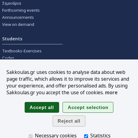
Σεμινάρια
Forthcoming events
Announcements
View on demand
Students
Textbooks-Exercises
Codes
University textbooks
Sakkoulas.gr uses cookies to analyse data about web
page traffic, which allows it to improve its services and
Tools
your experience, and offer personalised ads. By using
Online interest calculation
Sakkoulas.gr you accept the use of cookies.
more
Newsletter
Sitemap
Follow us
Necessary cookies
Statistics