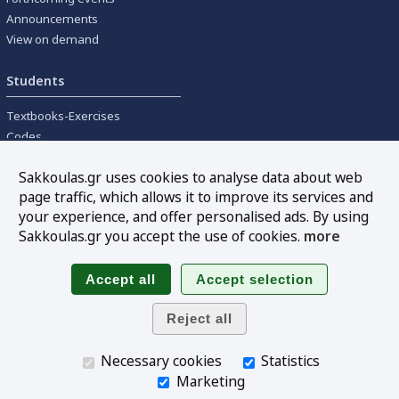
Announcements
View on demand
Students
Textbooks-Exercises
Codes
University textbooks
Sakkoulas.gr uses cookies to analyse data about web
page traffic, which allows it to improve its services and
Tools
your experience, and offer personalised ads. By using
Online interest calculation
Sakkoulas.gr you accept the use of cookies.
more
Newsletter
Sitemap
Follow us
Necessary cookies
Statistics
Marketing