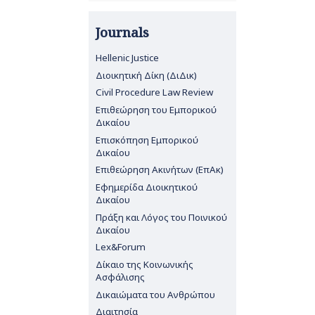
Journals
Hellenic Justice
Διοικητική Δίκη (ΔιΔικ)
Civil Procedure Law Review
Επιθεώρηση του Εμπορικού
Δικαίου
Επισκόπηση Εμπορικού
Δικαίου
Επιθεώρηση Ακινήτων (ΕπΑκ)
Εφημερίδα Διοικητικού
Δικαίου
Πράξη και Λόγος του Ποινικού
Δικαίου
Lex&Forum
Δίκαιο της Κοινωνικής
Ασφάλισης
Δικαιώματα του Ανθρώπου
Διαιτησία