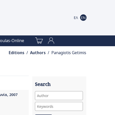
oulas-Online
Editions
/
Authors
/ Panagiotis Getimis
Search
ωνία, 2007