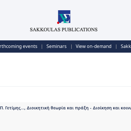
|
|
|
rthcoming events
Seminars
View on-demand
Sakk
 Γετίμης..., Διοικητική θεωρία και πράξη - Διοίκηση και κοιν