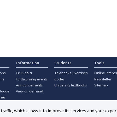
Information
Students
Tools
ions
Σεμινάρια
Textbooks-Exercises
Online interes
ons
Forthcoming events
Codes
Newsletter
Announcements
University textbooks
Sitemap
alogue
View on demand
ries
ournals
raffic, which allows it to improve its services and your exper