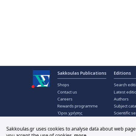
Sakkoulas Publications
Editions
Shops
Search edit
Contact us
Latest editi
Careers
Authors
Rewards programme
Subject cat
Όροι χρήσης
Scientific se
Privacy policy
Scientific j
About Cookies
Offers
Sakkoulas.gr uses cookies to analyse data about web page t
you accept the use of cookies.
more