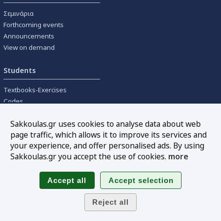
Σεμινάρια
Forthcoming events
Announcements
View on demand
Students
Textbooks-Exercises
Codes
University textbooks
Sakkoulas.gr uses cookies to analyse data about web
page traffic, which allows it to improve its services and
Tools
your experience, and offer personalised ads. By using
Online interest calculation
Sakkoulas.gr you accept the use of cookies.
more
Newsletter
Sitemap
Follow us