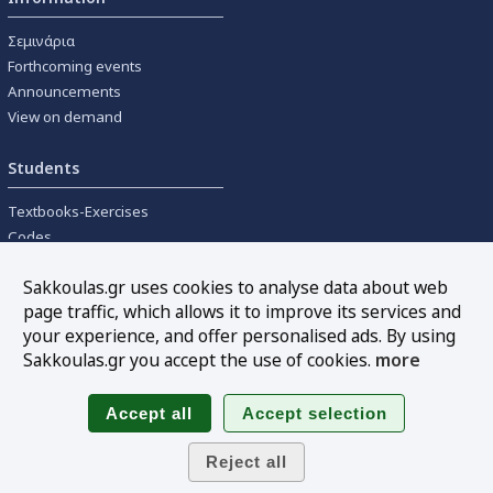
Σεμινάρια
Forthcoming events
Announcements
View on demand
Students
Textbooks-Exercises
Codes
University textbooks
Sakkoulas.gr uses cookies to analyse data about web
page traffic, which allows it to improve its services and
Tools
your experience, and offer personalised ads. By using
Online interest calculation
Sakkoulas.gr you accept the use of cookies.
more
Newsletter
Sitemap
Follow us