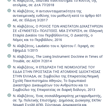
Ν. Αλιβιζάτος, Ιδιωτικά πανεπιστήμια: το κόστος της
ατολμίας, σε: ΔτΑ 77/2018
Ν. Αλιβιζάτος, Η αντισυνταγματικότητα της
αντικειμενικής ευθύνης του μισθωτή κατά το άρθρο 601
ΑΚ, σε: ΕλλΔνη 3/2017
Ν. Αλιβιζάτος, O ΡΟΛΟΣ ΤΩΝ ΑΝΩΤΑΤΩΝ ΔΙΚΑΣΤΗΡΙΩΝ
ΣΕ «ΣΥΝΘΕΤΕΣ» ΠΟΛΙΤΕΙΕΣ. ΜΙΑ ΣΥΓΚΡΙΣΗ, σε: Ελληνική
Εταιρία Δικαίου του Περιβάλλοντος, Ο Δικαστής, ο
Νόμος και το Περιβάλλον, 2016
Ν. Αλιβιζάτος, Laudatio του κ. Xρίστου Γ. Γεραρή, σε:
ΕφημΔΔ 1/2015
Ν. Αλιβιζάτος, The Living Instrument Doctrine in Times of
Trouble, σε: AIDH 7/2014
Ν. Αλιβιζάτος, Η ΕΠΙΔΡΑΣΗ ΤΗΣ ΝΟΜΟΛΟΓΙΑΣ ΤΟΥ
ΕΔΔΑ ΣΤΗΝ ΠΡΟΣΤΑΣΙΑ ΤΗΣ ΑΤΟΜΙΚΗΣ ΙΔΙΟΚΤΗΣΙΑΣ
ΣΤΗΝ ΕΛΛΑΔΑ, σε: Συμβούλιο της Επικρατείας/Νομική
Σχολή Πανεπιστημίου Αθηνών, Το Ευρωπαϊκό
Δικαστήριο Δικαιωμάτων του Ανθρώπου και το
Συμβούλιο της Επικρατείας σε διαρκή διάλογο, 2013
Ν. Αλιβιζάτος, Ένας σοσιαλδημοκράτης μεταρρυθμιστής,
σε: Τμ. Πολιτικής Επιστήμης- Δημόσιας Διοίκησης ΕΚΠΑ/
Νομική Σχολή ΑΠΘ, Σύνταγμα, Δημοκρατία και