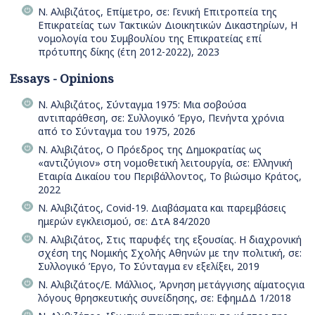
Ν. Αλιβιζάτος, Επίμετρο, σε: Γενική Επιτροπεία της
Επικρατείας των Τακτικών Διοικητικών Δικαστηρίων, Η
νομολογία του Συμβουλίου της Επικρατείας επί
πρότυπης δίκης (έτη 2012-2022), 2023
Essays - Opinions
Ν. Αλιβιζάτος, Σύνταγμα 1975: Μια σοβούσα
αντιπαράθεση, σε: Συλλογικό Έργο, Πενήντα χρόνια
από το Σύνταγμα του 1975, 2026
Ν. Αλιβιζάτος, Ο Πρόεδρος της Δημοκρατίας ως
«αντιζύγιον» στη νομοθετική λειτουργία, σε: Ελληνική
Εταιρία Δικαίου του Περιβάλλοντος, Το βιώσιμο Κράτος,
2022
Ν. Αλιβιζάτος, Covid-19. Διαβάσματα και παρεμβάσεις
ημερών εγκλεισμού, σε: ΔτΑ 84/2020
Ν. Αλιβιζάτος, Στις παρυφές της εξουσίας. Η διαχρονική
σχέση της Νομικής Σχολής Αθηνών με την πολιτική, σε:
Συλλογικό Έργο, Το Σύνταγμα εν εξελίξει, 2019
Ν. Αλιβιζάτος/Ε. Μάλλιος, Άρνηση µετάγγισης αίµατοςγια
λόγους θρησκευτικής συνείδησης, σε: ΕφημΔΔ 1/2018