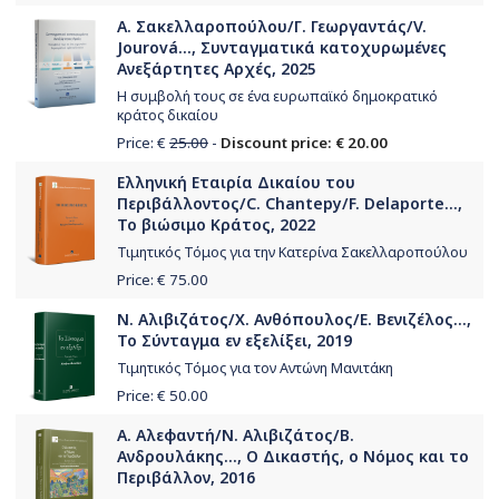
Α. Σακελλαροπούλου/Γ. Γεωργαντάς/V.
Jourová..., Συνταγματικά κατοχυρωμένες
Aνεξάρτητες Αρχές, 2025
Η συμβολή τους σε ένα ευρωπαϊκό δημοκρατικό
κράτος δικαίου
Price: €
25.00
-
Discount price: € 20.00
Ελληνική Εταιρία Δικαίου του
Περιβάλλοντος/C. Chantepy/F. Delaporte...,
Το βιώσιμο Κράτος, 2022
Τιμητικός Τόμος για την Κατερίνα Σακελλαροπούλου
Price: €
75.00
Ν. Αλιβιζάτος/Χ. Ανθόπουλος/Ε. Βενιζέλος...,
Το Σύνταγμα εν εξελίξει, 2019
Τιμητικός Τόμος για τον Αντώνη Μανιτάκη
Price: €
50.00
Α. Αλεφαντή/Ν. Αλιβιζάτος/Β.
Ανδρουλάκης..., Ο Δικαστής, ο Νόμος και το
Περιβάλλον, 2016