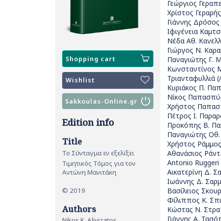
Γεώργιος Γεραπ
Χρίστος Γεραρής
Γιάννης Δρόσος
Ιφιγένεια Καμτσ
Νέδα Αθ. Κανε
Γιώργος Ν. Καρ
Shopping cart
Παναγιώτης Γ. 
Κωνσταντίνος 
Τριανταφυλλιά 
Wishlist
Κυριάκος Π. Πα
Νίκος Παπασπύ
Sakkoulas-Online.gr
Χρήστος Παπασ
Πέτρος Ι. Παραρ
Edition info
Προκόπης Β. Π
Παναγιώτης Οθ.
Title
Χρήστος Ράμμο
Αθανάσιος Ράντ
Το Σύνταγμα εν εξελίξει
Antonio Ruggeri
Τιμητικός Τόμος για τον
Αικατερίνη Δ. 
Αντώνη Μανιτάκη
Ιωάννης Δ. Σαρ
© 2019
Βασίλειος Σκου
Φίλιππος Κ. Σ
Authors
Κώστας Ν. Στρα
Γιάννης Α. Τασ
Nikos K. Alivizatos