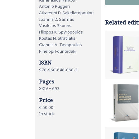
Antonio Ruggeri
Aikaterini D. Sakellaropoulou
Ioannis D. Sarmas
Related edit
Vasileios Skouris
Filippos K. Spyropoulos
Kostas N. Stratilatis
Giannis A. Tasopoulos
Pinelopi Fountedaki
ISBN
978-960-648-068-3
Pages
ΧΧΙV + 693
Price
€ 50.00
In stock