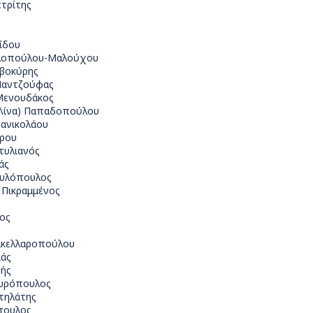
ετρίτης
ίδου
λλοπούλου-Μαλούχου
αβοκύρης
Μαντζούφας
Μενουδάκος
(Λίνα) Παπαδοπούλου
πανικολάου
ρου
τυλιανός
άς
αυλόπουλος
 Πικραμμένος
ς
ος
Σακελλαροπούλου
μάς
ρής
πυρόπουλος
τηλάτης
όπουλος