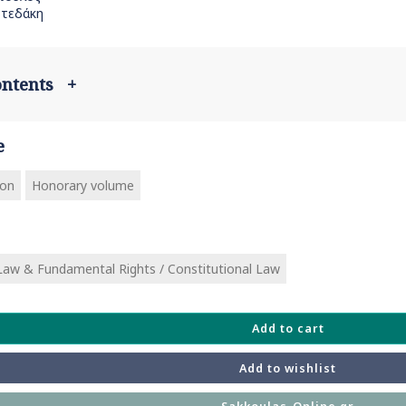
τεδάκη
contents
+
e
ion
Honorary volume
 Law & Fundamental Rights / Constitutional Law
Add to cart
Add to wishlist