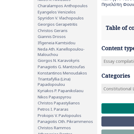
Πηνελόπη Φουν
Charalampos Anthopoulos
Eyangelos Venizelos
Spyridon V. Vlachopoulos
Georgios Gerapetritis
Table of 
Christos Geraris
Giannis Drosos
Ifigeneia Kamtsidou
Content typ
Neda Ath. Kanellopoulou-
Malouchou
Giorgos N. Karavokyris
Essay compilat
Panagiotis G. Mantzoufas
Konstantinos Menoudakos
Categories
Triantafyllia (Lina)
Papadopoulou
Constitutional
Kyriakos P. Papanikolaou
Nikos Papaspyrou
Christos Papastylianos
Petros I. Pararas
Prokopis V. Pavlopoulos
Panagiotis Oth. Pikrammenos
Christos Rammos
Athanasios Rantos