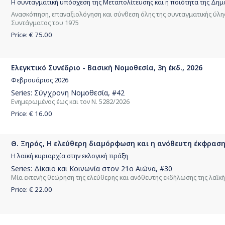
Η συνταγματική υπόσχεση της Μεταπολίτευσης και η ποιότητα της Δημ
Ανασκόπηση, επαναξιολόγηση και σύνθεση όλης της συνταγματικής ύλης
Συντάγματος του 1975
Price: €
75.00
Ελεγκτικό Συνέδριο - Βασική Νομοθεσία, 3η έκδ., 2026
Φεβρουάριος 2026
Series:
Σύγχρονη Νομοθεσία
, #42
Ενημερωμένος έως και τον Ν. 5282/2026
Price: €
16.00
Θ. Ξηρός, H ελεύθερη διαµόρφωση και η ανόθευτη έκφραση
H λαϊκή κυριαρχία στην εκλογική πράξη
Series:
Δίκαιο και Κοινωνία στον 21ο Αιώνα
, #30
Μία εκτενής θεώρηση της ελεύθερης και ανόθευτης εκδήλωσης της λαϊκή
Price: €
22.00