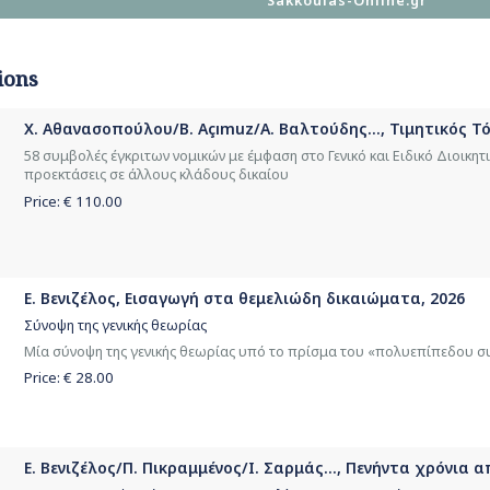
Sakkoulas-Online.gr
ions
Χ. Αθανασοπούλου/B. Açımuz/Α. Βαλτούδης..., Τιμητικός 
58 συμβολές έγκριτων νομικών με έμφαση στο Γενικό και Ειδικό Διοικητικ
προεκτάσεις σε άλλους κλάδους δικαίου
Price: €
110.00
Ε. Βενιζέλος, Εισαγωγή στα θεμελιώδη δικαιώματα, 2026
Σύνοψη της γενικής θεωρίας
Μία σύνοψη της γενικής θεωρίας υπό το πρίσμα του «πολυεπίπεδου 
Price: €
28.00
Ε. Βενιζέλος/Π. Πικραμμένος/Ι. Σαρμάς..., Πενήντα χρόνια 