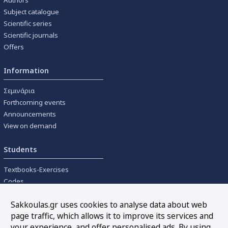
Subject catalogue
Scientific series
Scientific journals
Offers
Information
Σεμινάρια
Forthcoming events
Announcements
View on demand
Students
Textbooks-Exercises
Codes
University textbooks
Sakkoulas.gr uses cookies to analyse data about web
page traffic, which allows it to improve its services and
Tools
your experience, and offer personalised ads. By using