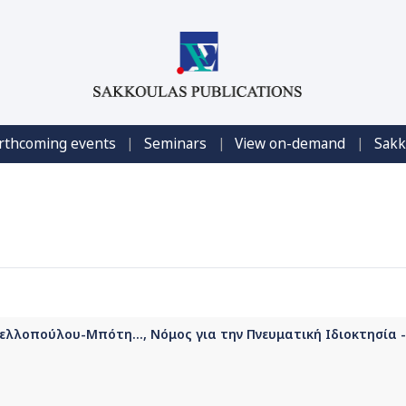
|
|
|
rthcoming events
Seminars
View on-demand
Sakk
νελλοπούλου-Μπότη..., Νόμος για την Πνευματική Ιδιοκτησία 