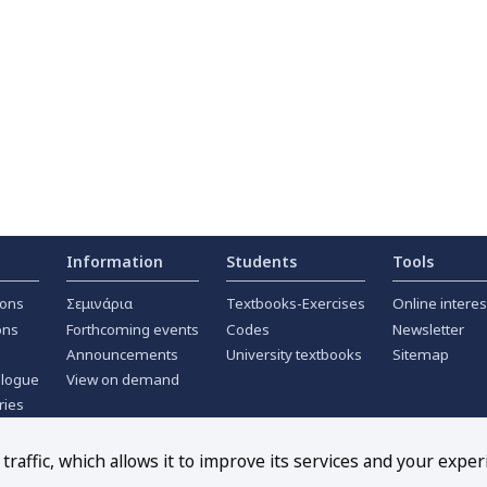
Information
Students
Tools
ions
Σεμινάρια
Textbooks-Exercises
Online interes
ons
Forthcoming events
Codes
Newsletter
Announcements
University textbooks
Sitemap
alogue
View on demand
ries
ournals
raffic, which allows it to improve its services and your exper