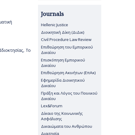
Journals
ματική
Hellenic Justice
Διοικητική Δίκη (ΔιΔικ)
Civil Procedure Law Review
Επιθεώρηση του Εμπορικού
Ιδιοκτησίας, Το
Δικαίου
Επισκόπηση Εμπορικού
Δικαίου
Επιθεώρηση Ακινήτων (ΕπΑκ)
Εφημερίδα Διοικητικού
Δικαίου
Πράξη και Λόγος του Ποινικού
Δικαίου
Lex&Forum
Δίκαιο της Κοινωνικής
Ασφάλισης
Δικαιώματα του Ανθρώπου
Διαιτησία