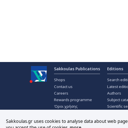
Sakkoulas Publications
Editions
Shops
Search edit
Contact us
Latest editi
Careers
Authors
Rewards programme
Subject cat
Όροι χρήσης
Scientific se
Privacy policy
Scientific j
About Cookies
Offers
Sakkoulas.gr uses cookies to analyse data about web page t
you accept the use of cookies.
more