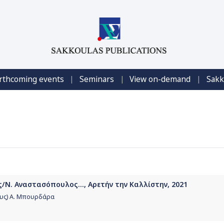
|
|
|
rthcoming events
Seminars
View on-demand
Sakk
/Ν. Αναστασόπουλος..., Αρετήν την Καλλίστην, 2021
λυς) Α. Μπουρδάρα