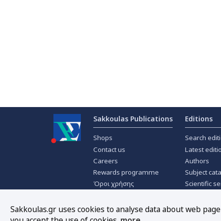
Sakkoulas Publications
Editions
Shops
Search edit
Contact us
Latest editi
Careers
Authors
Rewards programme
Subject cat
Όροι χρήσης
Scientific se
Privacy policy
Scientific j
About Cookies
Offers
Sakkoulas.gr uses cookies to analyse data about web page t
you accept the use of cookies.
more