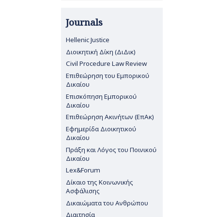
Journals
Hellenic Justice
Διοικητική Δίκη (ΔιΔικ)
Civil Procedure Law Review
Επιθεώρηση του Εμπορικού
Δικαίου
Επισκόπηση Εμπορικού
Δικαίου
Επιθεώρηση Ακινήτων (ΕπΑκ)
Εφημερίδα Διοικητικού
Δικαίου
Πράξη και Λόγος του Ποινικού
Δικαίου
Lex&Forum
Δίκαιο της Κοινωνικής
Ασφάλισης
Δικαιώματα του Ανθρώπου
Διαιτησία