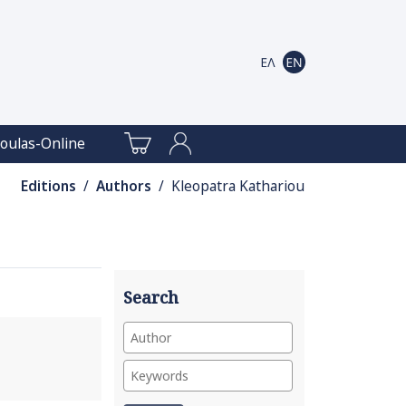
oulas-Online
Editions
/
Authors
/ Kleopatra Kathariou
Search