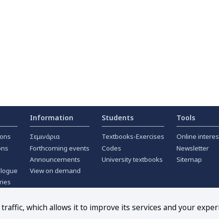
Information
Students
Tools
ions
Σεμινάρια
Textbooks-Exercises
Online interes
ons
Forthcoming events
Codes
Newsletter
Announcements
University textbooks
Sitemap
alogue
View on demand
ries
ournals
raffic, which allows it to improve its services and your exper