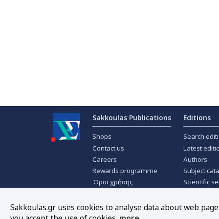
Sakkoulas Publications
Editions
Shops
Search edit
Contact us
Latest editi
Careers
Authors
Rewards programme
Subject cat
Όροι χρήσης
Scientific se
Privacy policy
Scientific j
About Cookies
Offers
Sakkoulas.gr uses cookies to analyse data about web page t
you accept the use of cookies.
more