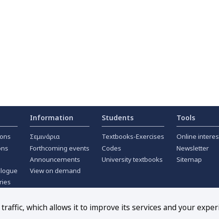
Information
Students
Tools
ions
Σεμινάρια
Textbooks-Exercises
Online interes
ons
Forthcoming events
Codes
Newsletter
Announcements
University textbooks
Sitemap
alogue
View on demand
ries
ournals
raffic, which allows it to improve its services and your exper