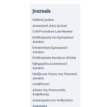
Journals
Hellenic Justice
Διοικητική Δίκη (ΔιΔικ)
Civil Procedure Law Review
Επιθεώρηση του Εμπορικού
Δικαίου
Επισκόπηση Εμπορικού
Δικαίου
Επιθεώρηση Ακινήτων (ΕπΑκ)
Εφημερίδα Διοικητικού
Δικαίου
Πράξη και Λόγος του Ποινικού
Δικαίου
Lex&Forum
Δίκαιο της Κοινωνικής
Ασφάλισης
Δικαιώματα του Ανθρώπου
Διαιτησία