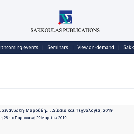
|
|
|
rthcoming events
Seminars
View on-demand
Sakk
 Σινανιώτη-Μαρούδη..., Δίκαιο και Τεχνολογία, 2019
28 και Παρασκευή 29 Μαρτίου 2019