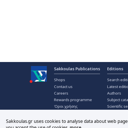
Sakkoulas Publications
Editions
Shops
Search edit
Contact us
Latest editi
Careers
Authors
Rewards programme
Subject cat
Όροι χρήσης
Scientific se
Privacy policy
Scientific j
About Cookies
Offers
Sakkoulas.gr uses cookies to analyse data about web page t
you accept the use of cookies.
more