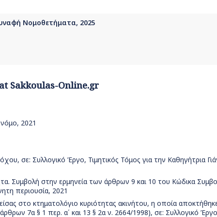
υναφή Νομοθετήματα, 2025
 at Sakkoulas-Online.gr
 νόμο, 2021
όχου, σε: Συλλογικό Έργο, Τιμητικός Τόμος για την Καθηγήτρια Γι
ητα. Συμβολή στην ερμηνεία των άρθρων 9 και 10 του Κώδικα Συμβ
νητη περιουσία, 2021
είσας στο κτηματολόγιο κυριότητας ακινήτου, η οποία αποκτήθηκε
ρθρων 7α § 1 περ. α΄ και 13 § 2α ν. 2664/1998), σε: Συλλογικό Έργ