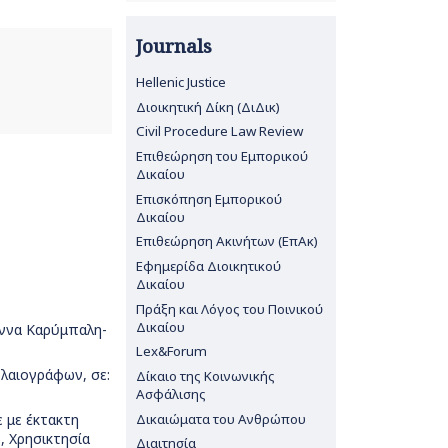
Journals
Hellenic Justice
Διοικητική Δίκη (ΔιΔικ)
Civil Procedure Law Review
Επιθεώρηση του Εμπορικού
Δικαίου
Επισκόπηση Εμπορικού
Δικαίου
Επιθεώρηση Ακινήτων (ΕπΑκ)
Εφημερίδα Διοικητικού
Δικαίου
Πράξη και Λόγος του Ποινικού
Δικαίου
άννα Καρύμπαλη-
Lex&Forum
ολαιογράφων, σε:
Δίκαιο της Κοινωνικής
Ασφάλισης
Δικαιώματα του Ανθρώπου
 με έκτακτη
ο, Χρησικτησία
Διαιτησία