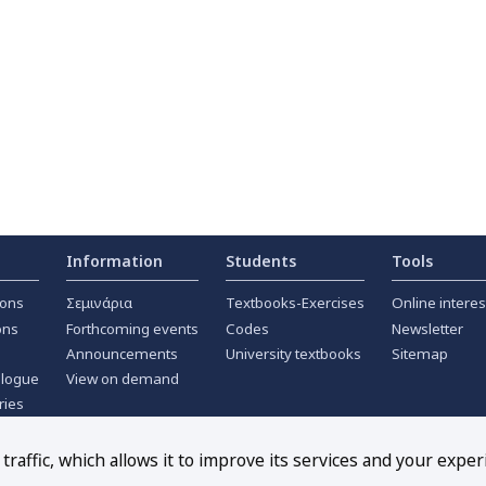
Information
Students
Tools
ions
Σεμινάρια
Textbooks-Exercises
Online interes
ons
Forthcoming events
Codes
Newsletter
Announcements
University textbooks
Sitemap
alogue
View on demand
ries
ournals
raffic, which allows it to improve its services and your exper