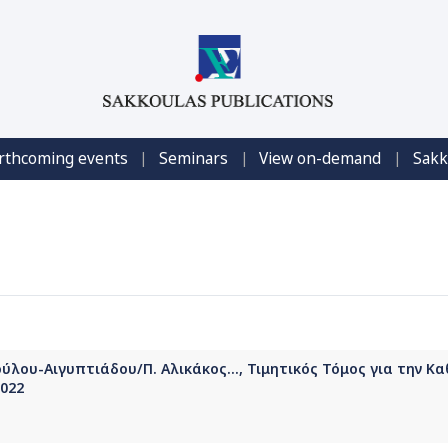
|
|
|
rthcoming events
Seminars
View on-demand
Sakk
ύλου-Αιγυπτιάδου/Π. Αλικάκος..., Τιμητικός Τόμος για την Κ
2022