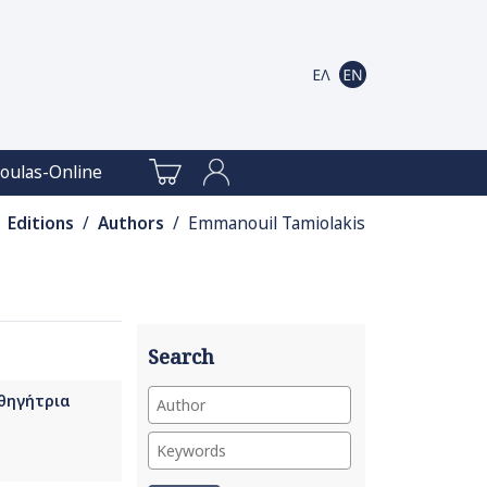
oulas-Online
Editions
/
Authors
/ Emmanouil Tamiolakis
Search
αθηγήτρια