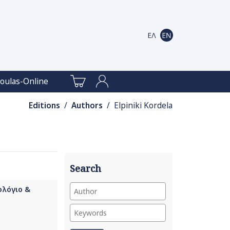
oulas-Online
Editions
/
Authors
/ Elpiniki Kordela
Search
ολόγιο &