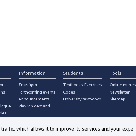
Information
Students
Tools
ions
Σεμινάρια
Textbooks-Exercises
Online interes
ons
Forthcoming events
Codes
Newsletter
Announcements
University textbooks
Sitemap
alogue
View on demand
ries
ournals
raffic, which allows it to improve its services and your exper