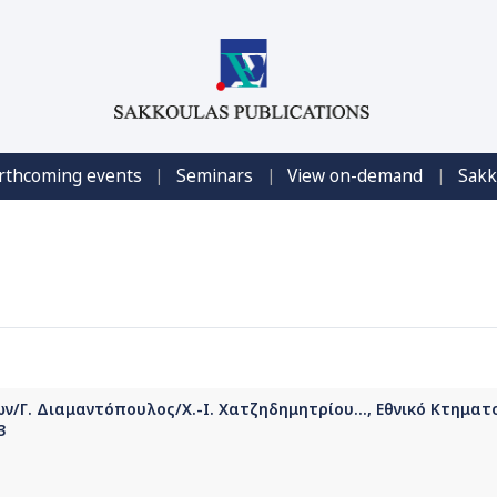
|
|
|
rthcoming events
Seminars
View on-demand
Sakk
ν/Γ. Διαμαντόπουλος/Χ.-Ι. Χατζηδημητρίου..., Εθνικό Κτηματ
3