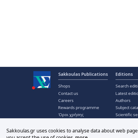
Sakkoulas Publications
Editions
Shops
Search edit
Contact us
Latest editi
Careers
Authors
Rewards programme
Subject cat
Όροι χρήσης
Scientific se
Privacy policy
Scientific j
About Cookies
Offers
Sakkoulas.gr uses cookies to analyse data about web page t
you accept the use of cookies.
more