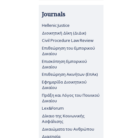
Journals
Hellenic Justice
Διοικητική Δίκη (ΔιΔικ)
Civil Procedure Law Review
Επιθεώρηση του Εμπορικού
Δικαίου
Επισκόπηση Εμπορικού
Δικαίου
Επιθεώρηση Ακινήτων (ΕπΑκ)
Εφημερίδα Διοικητικού
Δικαίου
Πράξη και Λόγος του Ποινικού
Δικαίου
Lex&Forum
Δίκαιο της Κοινωνικής
Ασφάλισης
Δικαιώματα του Ανθρώπου
Διαιτησία