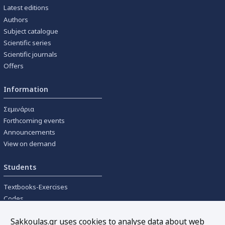
Latest editions
Authors
Subject catalogue
Scientific series
Scientific journals
Offers
Information
Σεμινάρια
Forthcoming events
Announcements
View on demand
Students
Textbooks-Exercises
Codes
University textbooks
Sakkoulas.gr uses cookies to analyse data about web