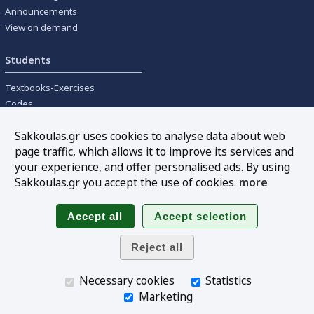
Announcements
View on demand
Students
Textbooks-Exercises
Codes
University textbooks
Sakkoulas.gr uses cookies to analyse data about web
page traffic, which allows it to improve its services and
Tools
your experience, and offer personalised ads. By using
Online interest calculation
Sakkoulas.gr you accept the use of cookies.
more
Newsletter
Sitemap
Follow us
Necessary cookies
Statistics
Marketing