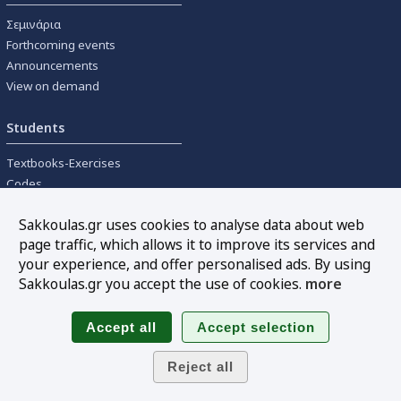
Σεμινάρια
Forthcoming events
Announcements
View on demand
Students
Textbooks-Exercises
Codes
University textbooks
Sakkoulas.gr uses cookies to analyse data about web
page traffic, which allows it to improve its services and
Tools
your experience, and offer personalised ads. By using
Online interest calculation
Sakkoulas.gr you accept the use of cookies.
more
Newsletter
Sitemap
Follow us