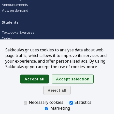
Announcements
View on demand
Students
Textbooks-Exercises
Codes
University textbooks
Sakkoulas.gr uses cookies to analyse data about web
page traffic, which allows it to improve its services and
Tools
your experience, and offer personalised ads. By using
Online interest calculation
Sakkoulas.gr you accept the use of cookies.
more
Newsletter
Sitemap
Follow us
Necessary cookies
Statistics
Marketing