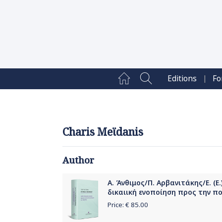
|
Editions
Fo
Charis Meϊdanis
Author
Α. Άνθιμος/Π. Αρβανιτάκης/Ε. (Ε
δικαιική ενοποίηση προς την π
Price: €
85.00