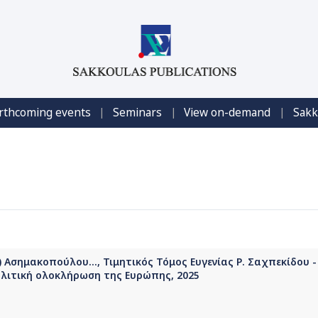
|
|
|
rthcoming events
Seminars
View on-demand
Sakk
.) Ασημακοπούλου..., Τιμητικός Τόμος Ευγενίας Ρ. Σαχπεκίδου 
ολιτική ολοκλήρωση της Ευρώπης, 2025