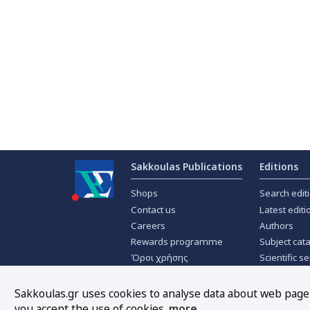
Sakkoulas Publications
Editions
Shops
Search edit
Contact us
Latest editi
Careers
Authors
Rewards programme
Subject cat
Όροι χρήσης
Scientific se
Privacy policy
Scientific j
About Cookies
Offers
Sakkoulas.gr uses cookies to analyse data about web page t
you accept the use of cookies.
more