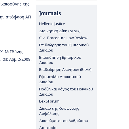
δικαιοσύνης της
Journals
 την απόφαση ΑΠ
Hellenic Justice
Διοικητική Δίκη (ΔιΔικ)
Civil Procedure Law Review
Επιθεώρηση του Εμπορικού
Δικαίου
: Χ. Μεϊδάνης
Επισκόπηση Εμπορικού
 σε: Αρμ 2/2008,
Δικαίου
Επιθεώρηση Ακινήτων (ΕπΑκ)
Εφημερίδα Διοικητικού
Δικαίου
Πράξη και Λόγος του Ποινικού
Δικαίου
Lex&Forum
Δίκαιο της Κοινωνικής
Ασφάλισης
Δικαιώματα του Ανθρώπου
Διαιτησία