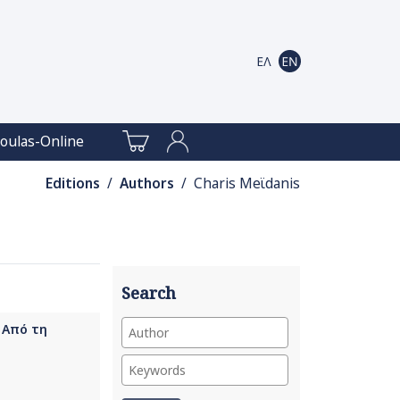
oulas-Online
Editions
/
Authors
/ Charis Meϊdanis
Search
- Από τη