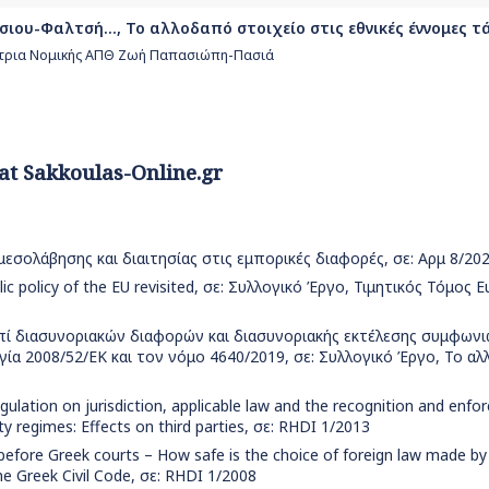
σιου-Φαλτσή..., Το αλλοδαπό στοιχείο στις εθνικές έννομες τά
ήτρια Νομικής ΑΠΘ Ζωή Παπασιώπη-Πασιά
 at Sakkoulas-Online.gr
εσολάβησης και διαιτησίας στις εμπορικές διαφορές, σε: Αρμ 8/20
ic policy of the EU revisited, σε: Συλλογικό Έργο, Τιμητικός Τόμος Ε
πί διασυνοριακών διαφορών και διασυνοριακής εκτέλεσης συμφων
γία 2008/52/ΕΚ και τον νόμο 4640/2019, σε: Συλλογικό Έργο, Το α
gulation on jurisdiction, applicable law and the recognition and enf
y regimes: Effects on third parties, σε: RHDI 1/2013
before Greek courts – How safe is the choice of foreign law made by
the Greek Civil Code, σε: RHDI 1/2008