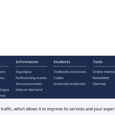
Information
Students
Tools
ions
Σεμινάρια
Textbooks-Exercises
Online interes
ons
Forthcoming events
Codes
Newsletter
Announcements
University textbooks
Sitemap
alogue
View on demand
ries
ournals
raffic, which allows it to improve its services and your exper