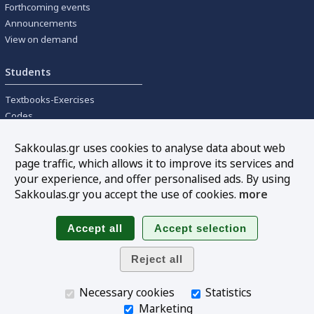
Forthcoming events
Announcements
View on demand
Students
Textbooks-Exercises
Codes
University textbooks
Sakkoulas.gr uses cookies to analyse data about web
page traffic, which allows it to improve its services and
Tools
your experience, and offer personalised ads. By using
Online interest calculation
Sakkoulas.gr you accept the use of cookies.
more
Newsletter
Sitemap
Follow us
Necessary cookies
Statistics
Marketing