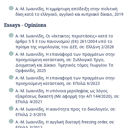
Α.-Μ. Ιωαννίδη, Η εμμάρτυρη απόδειξη στην πολιτική
δίκη κατά το ελληνικό, αγγλικό και κυπριακό δίκαιο, 2019
Essays - Opinions
Α.-Μ. Ιωαννίδη, Οι «έκτακτες περιστάσεις» κατά το
άρθρο 5 § 3 του Κανονισμού (ΕΚ) 261/2004 υπό το
πρίσμα της νομολογίας του ΔΕΕ, σε: ΕλλΔνη 2/2026
Α.-Μ. Ιωαννίδη, Η επαναφορά των πραγμάτων στην
προηγούμενη κατάσταση, σε: Συλλογικό Έργο,
Δογματική και Δίκαιο. Τιμητικός τόμος Γεωργίου Τσ.
Ορφανίδη, 2025
Α.-Μ. Ιωαννίδη, Η επαναφορά των πραγμάτων στην
προηγούμενη κατάσταση, σε: ΕΠολΔ 6/2023
Α.-Μ. Ιωαννίδη, Η υπόνοια μεροληψίας ως λόγος
εξαιρέσεως δικαστή (Με αφορμή την ΑΠ 144/2020), σε:
ΕΠολΔ 4/2021
Α.-Μ. Ιωαννίδη, Η ικανότητα προς το δικολογείν, σε:
ΕΠολΔ 2-3/2016
Α.-Μ. Ιωαννίδη, Η αγγλική διαταγή freezing order, σε:
ΕΠολΔ 3/2012