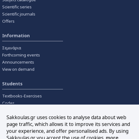
Scientific series
Scientific journals
Offers
Information
Σεμινάρια
Forthcoming events
Announcements
View on demand
Students
Textbooks-Exercises
Codes
University textbooks
Sakkoulas.gr uses cookies to analyse data about web
page traffic, which allows it to improve its services and
Tools
your experience, and offer personalised ads. By using
Online interest calculation
Sakkoulas.gr you accept the use of cookies.
more