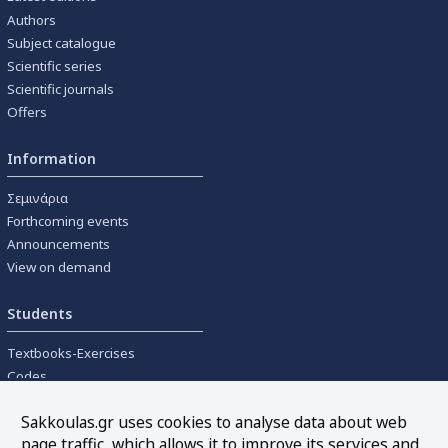
Authors
Subject catalogue
Scientific series
Scientific journals
Offers
Information
Σεμινάρια
Forthcoming events
Announcements
View on demand
Students
Textbooks-Exercises
Codes
University textbooks
Sakkoulas.gr uses cookies to analyse data about web
page traffic, which allows it to improve its services and
Tools