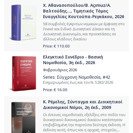
Χ. Αθανασοπούλου/B. Açımuz/Α.
Βαλτούδης..., Τιμητικός Τόμος
Ευαγγελίας Κουτούπα-Ρεγκάκου, 2026
58 συμβολές έγκριτων νομικών με έμφαση στο
Γενικό και Ειδικό Διοικητικό Δίκαιο και τη
Διοικητική Δικονομία, και προεκτάσεις σε
άλλους κλάδους δικαίου
Price: €
110.00
Ελεγκτικό Συνέδριο - Βασική
Νομοθεσία, 3η έκδ., 2026
Φεβρουάριος 2026
Series:
Σύγχρονη Νομοθεσία
, #42
Ενημερωμένος έως και τον Ν. 5282/2026
Price: €
16.00
Κ. Ρέμελης, Σύνταγμα και Διοικητικοί
Δικονομικοί Νόμοι, 2η έκδ., 2009
Oι έντονες νομοθετικές εξελίξεις στο πεδίο του
διοικητικού δικονομικού δικαίου κατέστησαν
επιβεβλημένη την παρούσα δεύτερη έκδοση. Η
έκδοση αυτή, όπως και η αρχική, στοχεύει,...