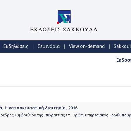
|
|
|
Εκδηλώσεις
Σεμινάρια
View on-demand
Sakkoul
Εκδόσ
ά, Η κατασκευαστική διαιτησία, 2016
ρόεδρος Συμβουλίου της Επικρατείας ε.τ., Πρώην υπηρεσιακός Πρωθυπου