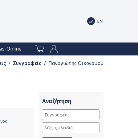
as-Online
εις
/
Συγγραφείς
/ Παναγιώτης Οικονόμου
Αναζήτηση
ργός