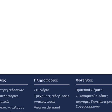
σεις
Πληροφορίες
Φοιτητές
τηση εκδόσεων
Σεμινάρια
Πρακτικά Θέματα
κυκλοφορίες
Τρέχουσες εκδηλώσεις
Οικονομικοί Κώδικες
αφείς
Ανακοινώσεις
Διανομές Πανεπιστημι
Συγγραμμάτων
ικός κατάλογος
View on demand