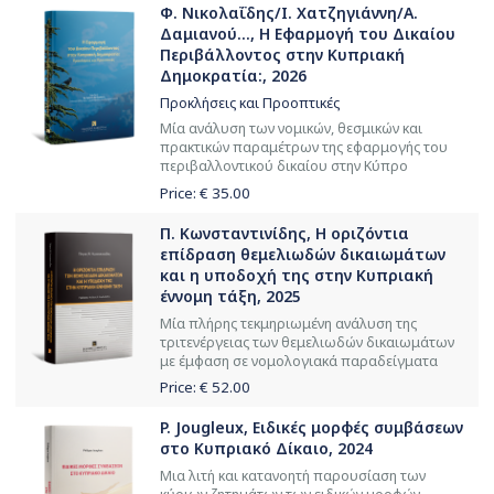
Φ. Νικολαΐδης/Ι. Χατζηγιάννη/Α.
Δαμιανού..., Η Εφαρμογή του Δικαίου
Περιβάλλοντος στην Κυπριακή
Δημοκρατία:, 2026
Προκλήσεις και Προοπτικές
Μία ανάλυση των νομικών, θεσμικών και
πρακτικών παραμέτρων της εφαρμογής του
περιβαλλοντικού δικαίου στην Κύπρο
Price: €
35.00
Π. Κωνσταντινίδης, Η οριζόντια
επίδραση θεμελιωδών δικαιωμάτων
και η υποδοχή της στην Kυπριακή
έννομη τάξη, 2025
Μία πλήρης τεκμηριωμένη ανάλυση της
τριτενέργειας των θεμελιωδών δικαιωμάτων
με έμφαση σε νομολογιακά παραδείγματα
Price: €
52.00
P. Jougleux, Ειδικές μορφές συμβάσεων
στο Κυπριακό Δίκαιο, 2024
Μια λιτή και κατανοητή παρουσίαση των