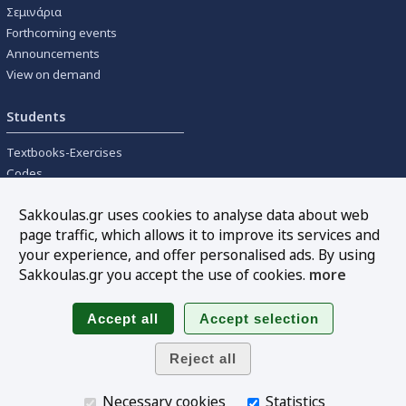
Σεμινάρια
Forthcoming events
Announcements
View on demand
Students
Textbooks-Exercises
Codes
University textbooks
Sakkoulas.gr uses cookies to analyse data about web
page traffic, which allows it to improve its services and
Tools
your experience, and offer personalised ads. By using
Online interest calculation
Sakkoulas.gr you accept the use of cookies.
more
Newsletter
Sitemap
Follow us
Necessary cookies
Statistics