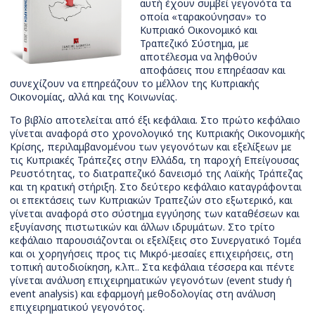
αυτή έχουν συμβεί γεγονότα τα
οποία «ταρακούνησαν» το
Κυπριακό Οικονομικό και
Τραπεζικό Σύστημα, με
αποτέλεσμα να ληφθούν
αποφάσεις που επηρέασαν και
συνεχίζουν να επηρεάζουν το μέλλον της Κυπριακής
Οικονομίας, αλλά και της Κοινωνίας.
Το βιβλίο αποτελείται από έξι κεφάλαια. Στο πρώτο κεφάλαιο
γίνεται αναφορά στο χρονολογικό της Κυπριακής Οικονομικής
Κρίσης, περιλαμβανομένου των γεγονότων και εξελίξεων με
τις Κυπριακές Τράπεζες στην Ελλάδα, τη παροχή Επείγουσας
Ρευστότητας, το διατραπεζικό δανεισμό της Λαϊκής Τράπεζας
και τη κρατική στήριξη. Στο δεύτερο κεφάλαιο καταγράφονται
οι επεκτάσεις των Κυπριακών Τραπεζών στο εξωτερικό, και
γίνεται αναφορά στο σύστημα εγγύησης των καταθέσεων και
εξυγίανσης πιστωτικών και άλλων ιδρυμάτων. Στο τρίτο
κεφάλαιο παρουσιάζονται οι εξελίξεις στο Συνεργατικό Τομέα
και οι χορηγήσεις προς τις Μικρό-μεσαίες επιχειρήσεις, στη
τοπική αυτοδιοίκηση, κ.λπ.. Στα κεφάλαια τέσσερα και πέντε
γίνεται ανάλυση επιχειρηματικών γεγονότων (event study ή
event analysis) και εφαρμογή μεθοδολογίας στη ανάλυση
επιχειρηματικού γεγονότος.