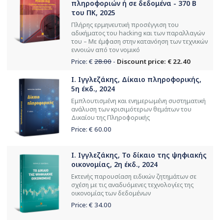
πληροφοριών ή σε δεδομένα - 370 Β
του ΠΚ, 2025
Πλήρης ερμηνευτική προσέγγιση του
αδικήματος του hacking και των παραλλαγών
του – Με έμφαση στην κατανόηση των τεχνικών
εννοιών από τον νομικό
Price: €
28.00
-
Discount price: € 22.40
Ι. Ιγγλεζάκης, Δίκαιο πληροφορικής,
5η έκδ., 2024
Εμπλουτισμένη και ενημερωμένη συστηματική
ανάλυση των κρισιμότερων θεμάτων του
Δικαίου της Πληροφορικής
Price: €
60.00
Ι. Ιγγλεζάκης, Το δίκαιο της ψηφιακής
οικονομίας, 2η έκδ., 2024
Εκτενής παρουσίαση ειδικών ζητημάτων σε
σχέση με τις αναδυόμενες τεχνολογίες της
οικονομίας των δεδομένων
Price: €
34.00