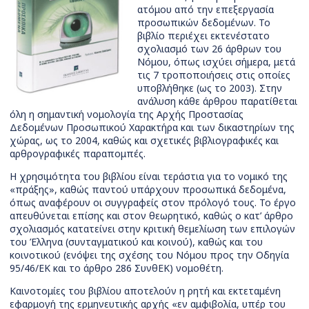
ατόμου από την επεξεργασία
προσωπικών δεδομένων. Το
βιβλίο περιέχει εκτενέστατο
σχολιασμό των 26 άρθρων του
Νόμου, όπως ισχύει σήμερα, μετά
τις 7 τροποποιήσεις στις οποίες
υποβλήθηκε (ως το 2003). Στην
ανάλυση κάθε άρθρου παρατίθεται
όλη η σημαντική νομολογία της Αρχής Προστασίας
Δεδομένων Προσωπικού Χαρακτήρα και των δικαστηρίων της
χώρας, ως το 2004, καθώς και σχετικές βιβλιογραφικές και
αρθρογραφικές παραπομπές.
Η χρησιμότητα του βιβλίου είναι τεράστια για το νομικό της
«πράξης», καθώς παντού υπάρχουν προσωπικά δεδομένα,
όπως αναφέρουν οι συγγραφείς στον πρόλογό τους. Το έργο
απευθύνεται επίσης και στον θεωρητικό, καθώς ο κατ’ άρθρο
σχολιασμός κατατείνει στην κριτική θεμελίωση των επιλογών
του Έλληνα (συνταγματικού και κοινού), καθώς και του
κοινοτικού (ενόψει της σχέσης του Νόμου προς την Οδηγία
95/46/ΕΚ και το άρθρο 286 ΣυνθΕΚ) νομοθέτη.
Καινοτομίες του βιβλίου αποτελούν η ρητή και εκτεταμένη
εφαρμογή της ερμηνευτικής αρχής «εν αμφιβολία, υπέρ του