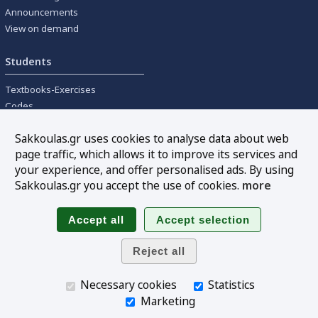
Announcements
View on demand
Students
Textbooks-Exercises
Codes
University textbooks
Sakkoulas.gr uses cookies to analyse data about web
page traffic, which allows it to improve its services and
Tools
your experience, and offer personalised ads. By using
Online interest calculation
Sakkoulas.gr you accept the use of cookies.
more
Newsletter
Sitemap
Follow us
Necessary cookies
Statistics
Marketing