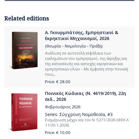
Related editions
Α. Γκουρμπάτσης, Εμπρηστικοί &
Εκρηκτικοί Μηχανισμοί, 2026
(Θεωρία – Νομολογία – Πράξη)
Ανάλυση σε αυτοτελή κεφάλαια των
εγκλημάτων του εμπρησμού, της έκρηξης και
της κατασκευής και κατοχής εκρηκτικών και
εμπρηστικών υλών – Με έμφαση στην ποινική
τους...
Price: €
28.00
Ποινικός Κώδικας (Ν. 4619/2019), 22η
έκδ., 2026
Φεβρουάριος 2026
Series:
Σύγχρονη Νομοθεσία
, #3
Ενημέρωση μέχρι και τον Ν. 5271/2026 (ΦΕΚ Α΄
11/30.1.2026)
Price: €
10.00