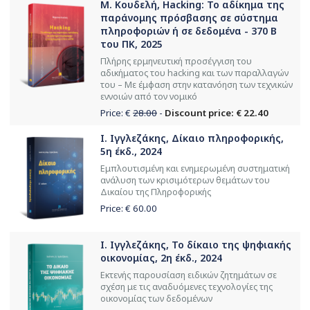
Μ. Κουδελή, Hacking: Το αδίκημα της
παράνομης πρόσβασης σε σύστημα
πληροφοριών ή σε δεδομένα - 370 Β
του ΠΚ, 2025
Πλήρης ερμηνευτική προσέγγιση του
αδικήματος του hacking και των παραλλαγών
του – Με έμφαση στην κατανόηση των τεχνικών
εννοιών από τον νομικό
Price: €
28.00
-
Discount price: € 22.40
Ι. Ιγγλεζάκης, Δίκαιο πληροφορικής,
5η έκδ., 2024
Εμπλουτισμένη και ενημερωμένη συστηματική
ανάλυση των κρισιμότερων θεμάτων του
Δικαίου της Πληροφορικής
Price: €
60.00
Ι. Ιγγλεζάκης, Το δίκαιο της ψηφιακής
οικονομίας, 2η έκδ., 2024
Εκτενής παρουσίαση ειδικών ζητημάτων σε
σχέση με τις αναδυόμενες τεχνολογίες της
οικονομίας των δεδομένων