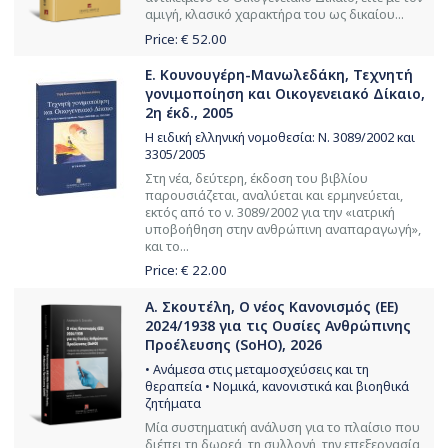
αμιγή, κλασικό χαρακτήρα του ως δικαίου...
Price: €
52.00
Ε. Κουνουγέρη-Μανωλεδάκη, Τεχνητή
γονιμοποίηση και Οικογενειακό Δίκαιο,
2η έκδ., 2005
Η ειδική ελληνική νομοθεσία: Ν. 3089/2002 και
3305/2005
Στη νέα, δεύτερη, έκδοση του βιβλίου
παρουσιάζεται, αναλύεται και ερμηνεύεται,
εκτός από το ν. 3089/2002 για την «ιατρική
υποβοήθηση στην ανθρώπινη αναπαραγωγή»,
και το...
Price: €
22.00
Α. Σκουτέλη, Ο νέος Κανονισμός (ΕΕ)
2024/1938 για τις Ουσίες Ανθρώπινης
Προέλευσης (SoHO), 2026
• Ανάμεσα στις μεταμοσχεύσεις και τη
θεραπεία • Νομικά, κανονιστικά και βιοηθικά
ζητήματα
Μία συστηματική ανάλυση για το πλαίσιο που
διέπει τη δωρεά, τη συλλογή, την επεξεργασία,