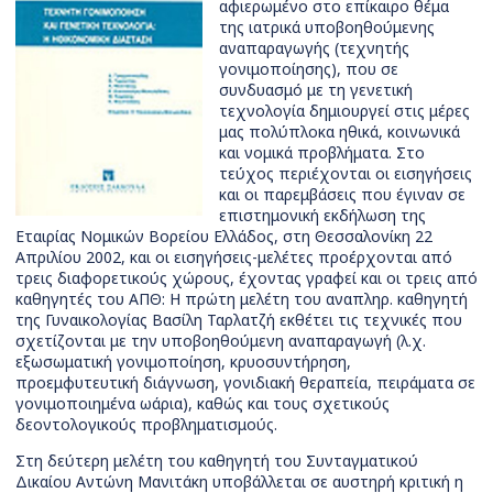
αφιερωμένο στο επίκαιρο θέμα
της ιατρικά υποβοηθούμενης
αναπαραγωγής (τεχνητής
γονιμοποίησης), που σε
συνδυασμό με τη γενετική
τεχνολογία δημιουργεί στις μέρες
μας πολύπλοκα ηθικά, κοινωνικά
και νομικά προβλήματα. Στο
τεύχος περιέχονται οι εισηγήσεις
και οι παρεμβάσεις που έγιναν σε
επιστημονική εκδήλωση της
Εταιρίας Νομικών Βορείου Ελλάδος, στη Θεσσαλονίκη 22
Απριλίου 2002, και οι εισηγήσεις-μελέτες προέρχονται από
τρεις διαφορετικούς χώρους, έχοντας γραφεί και οι τρεις από
καθηγητές του ΑΠΘ: Η πρώτη μελέτη του αναπληρ. καθηγητή
της Γυναικολογίας Βασίλη Ταρλατζή εκθέτει τις τεχνικές που
σχετίζονται με την υποβοηθούμενη αναπαραγωγή (λ.χ.
εξωσωματική γονιμοποίηση, κρυοσυντήρηση,
προεμφυτευτική διάγνωση, γονιδιακή θεραπεία, πειράματα σε
γονιμοποιημένα ωάρια), καθώς και τους σχετικούς
δεοντολογικούς προβληματισμούς.
Στη δεύτερη μελέτη του καθηγητή του Συνταγματικού
Δικαίου Αντώνη Μανιτάκη υποβάλλεται σε αυστηρή κριτική η