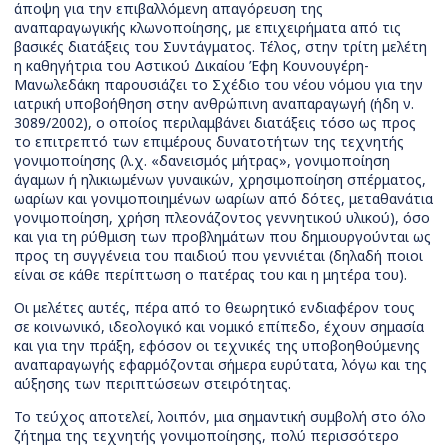
άποψη για την επιβαλλόμενη απαγόρευση της
αναπαραγωγικής κλωνοποίησης, με επιχειρήματα από τις
βασικές διατάξεις του Συντάγματος. Τέλος, στην τρίτη μελέτη
η καθηγήτρια του Αστικού Δικαίου Έφη Κουνουγέρη-
Μανωλεδάκη παρουσιάζει το Σχέδιο του νέου νόμου για την
ιατρική υποβοήθηση στην ανθρώπινη αναπαραγωγή (ήδη ν.
3089/2002), ο οποίος περιλαμβάνει διατάξεις τόσο ως προς
το επιτρεπτό των επιμέρους δυνατοτήτων της τεχνητής
γονιμοποίησης (λ.χ. «δανεισμός μήτρας», γονιμοποίηση
άγαμων ή ηλικιωμένων γυναικών, χρησιμοποίηση σπέρματος,
ωαρίων και γονιμοποιημένων ωαρίων από δότες, μεταθανάτια
γονιμοποίηση, χρήση πλεονάζοντος γεννητικού υλικού), όσο
και για τη ρύθμιση των προβλημάτων που δημιουργούνται ως
προς τη συγγένεια του παιδιού που γεννιέται (δηλαδή ποιοι
είναι σε κάθε περίπτωση ο πατέρας του και η μητέρα του).
Οι μελέτες αυτές, πέρα από το θεωρητικό ενδιαφέρον τους
σε κοινωνικό, ιδεολογικό και νομικό επίπεδο, έχουν σημασία
και για την πράξη, εφόσον οι τεχνικές της υποβοηθούμενης
αναπαραγωγής εφαρμόζονται σήμερα ευρύτατα, λόγω και της
αύξησης των περιπτώσεων στειρότητας.
Το τεύχος αποτελεί, λοιπόν, μια σημαντική συμβολή στο όλο
ζήτημα της τεχνητής γονιμοποίησης, πολύ περισσότερο