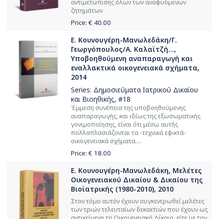
αντιμετώπισης όλων των αναφυόμενων
ζητημάτων
Price: €
40.00
Ε. Κουνουγέρη-Μανωλεδάκη/Γ.
Γεωργόπουλος/Α. Καλαϊτζή...,
Yποβοηθούμενη αναπαραγωγή και
εναλλακτικά οικογενειακά σχήματα,
2014
Series:
Δημοσιεύματα Ιατρικού Δικαίου
και Βιοηθικής
, #18
Έμμεση συνέπεια της υποβοηθούμενης
αναπαραγωγής, και ιδίως της εξωσωματικής
γονιμοποίησης, είναι ότι μέσω αυτής
πολλαπλασιάζονται τα -τεχνικά εφικτά-
οικογενειακά σχήματα....
Price: €
18.00
Ε. Κουνουγέρη-Μανωλεδάκη, Μελέτες
Οικογενειακού Δικαίου & Δικαίου της
Βιοϊατρικής (1980-2010), 2010
Στον τόμο αυτόν έχουν συγκεντρωθεί μελέτες
των τριών τελευταίων δεκαετιών που έχουν ως
αντικείμενο το Οικογενειακό Δίκαιο, είτε με τον