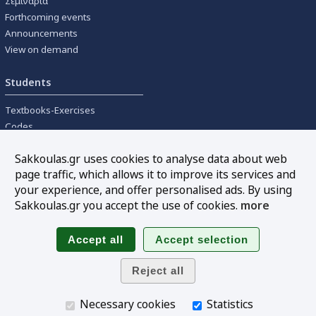
Σεμινάρια
Forthcoming events
Announcements
View on demand
Students
Textbooks-Exercises
Codes
University textbooks
Sakkoulas.gr uses cookies to analyse data about web
page traffic, which allows it to improve its services and
Tools
your experience, and offer personalised ads. By using
Online interest calculation
Sakkoulas.gr you accept the use of cookies.
more
Newsletter
Sitemap
Follow us
Necessary cookies
Statistics