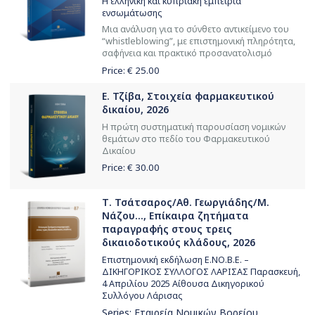
Η ελληνική και κυπριακή εμπειρία
ενσωμάτωσης
Μια ανάλυση για το σύνθετο αντικείμενο του
“whistleblowing”, με επιστημονική πληρότητα,
σαφήνεια και πρακτικό προσανατολισμό
Price: €
25.00
Ε. Τζίβα, Στοιχεία φαρμακευτικού
δικαίου, 2026
Η πρώτη συστηματική παρουσίαση νομικών
θεμάτων στο πεδίο του Φαρμακευτικού
Δικαίου
Price: €
30.00
Τ. Τσάτσαρος/Αθ. Γεωργιάδης/Μ.
Νάζου..., Επίκαιρα ζητήματα
παραγραφής στους τρεις
δικαιοδοτικούς κλάδους, 2026
Επιστημονική εκδήλωση Ε.ΝΟ.Β.Ε. –
ΔΙΚΗΓΟΡΙΚΟΣ ΣΥΛΛΟΓΟΣ ΛΑΡΙΣΑΣ Παρασκευή,
4 Απριλίου 2025 Αίθουσα Δικηγορικού
Συλλόγου Λάρισας
Series:
Εταιρεία Νομικών Βορείου