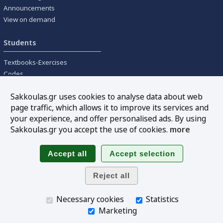
Announcements
View on demand
Students
Textbooks-Exercises
Codes
University textbooks
Sakkoulas.gr uses cookies to analyse data about web
page traffic, which allows it to improve its services and
Tools
your experience, and offer personalised ads. By using
Online interest calculation
Sakkoulas.gr you accept the use of cookies.
more
Newsletter
Sitemap
Follow us
Necessary cookies
Statistics
Marketing