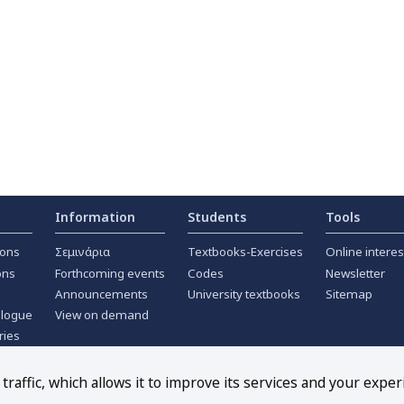
Information
Students
Tools
ions
Σεμινάρια
Textbooks-Exercises
Online interes
ons
Forthcoming events
Codes
Newsletter
Announcements
University textbooks
Sitemap
alogue
View on demand
ries
ournals
raffic, which allows it to improve its services and your exper