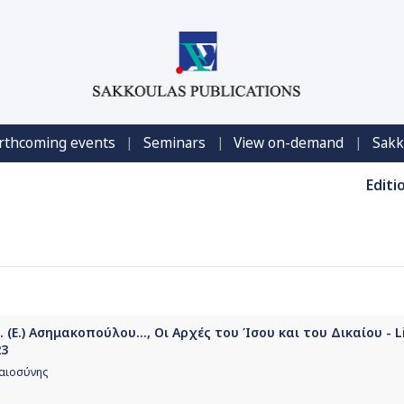
|
|
|
rthcoming events
Seminars
View on-demand
Sakk
Editi
 (Ε.) Ασημακοπούλου..., Οι Αρχές του Ίσου και του Δικαίου - 
23
καιοσύνης