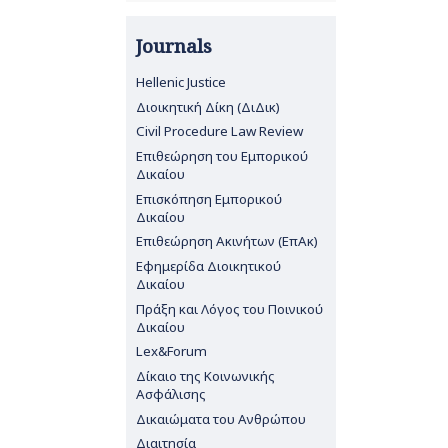
Journals
Hellenic Justice
Διοικητική Δίκη (ΔιΔικ)
Civil Procedure Law Review
Επιθεώρηση του Εμπορικού
Δικαίου
Επισκόπηση Εμπορικού
Δικαίου
Επιθεώρηση Ακινήτων (ΕπΑκ)
Εφημερίδα Διοικητικού
Δικαίου
Πράξη και Λόγος του Ποινικού
Δικαίου
Lex&Forum
Δίκαιο της Κοινωνικής
Ασφάλισης
Δικαιώματα του Ανθρώπου
Διαιτησία