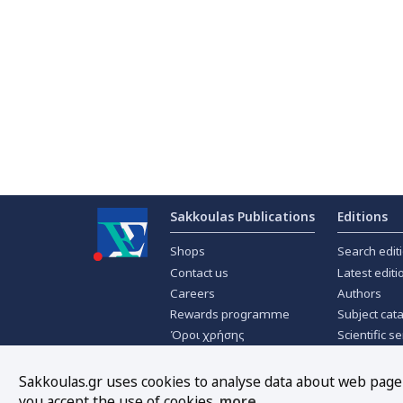
Sakkoulas Publications
Editions
Shops
Search edit
Contact us
Latest editi
Careers
Authors
Rewards programme
Subject cat
Όροι χρήσης
Scientific se
Privacy policy
Scientific j
About Cookies
Offers
Sakkoulas.gr uses cookies to analyse data about web page t
you accept the use of cookies.
more