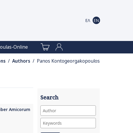
oulas-Online
ons
/
Authors
/ Panos Kontogeorgakopoulos
Search
Liber Amicorum