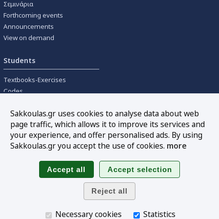
Σεμινάρια
Forthcoming events
Announcements
View on demand
Students
Textbooks-Exercises
Codes
University textbooks
Sakkoulas.gr uses cookies to analyse data about web
page traffic, which allows it to improve its services and
Tools
your experience, and offer personalised ads. By using
Online interest calculation
Sakkoulas.gr you accept the use of cookies.
more
Newsletter
Sitemap
Follow us
Necessary cookies
Statistics