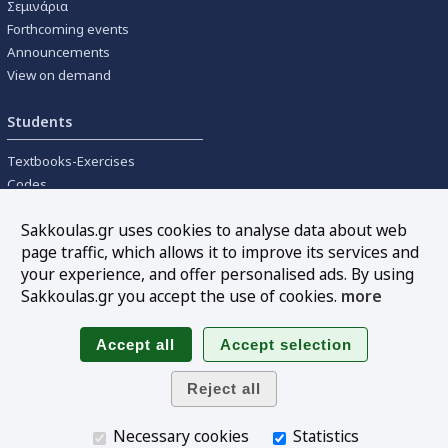
Σεμινάρια
Forthcoming events
Announcements
View on demand
Students
Textbooks-Exercises
Codes
University textbooks
Sakkoulas.gr uses cookies to analyse data about web
page traffic, which allows it to improve its services and
Tools
your experience, and offer personalised ads. By using
Online interest calculation
Sakkoulas.gr you accept the use of cookies.
more
Newsletter
Sitemap
Follow us
Necessary cookies
Statistics