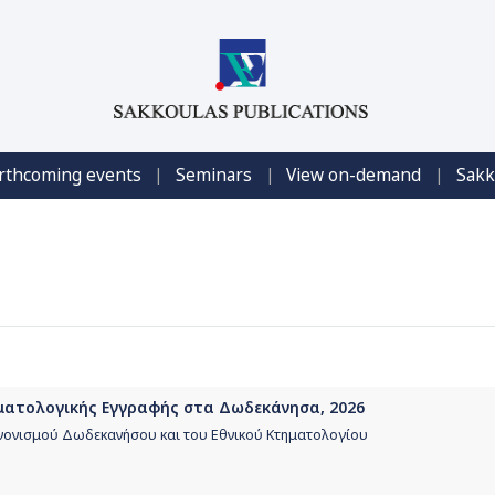
|
|
|
rthcoming events
Seminars
View on-demand
Sakk
ηματολογικής Εγγραφής στα Δωδεκάνησα, 2026
ανονισμού Δωδεκανήσου και του Εθνικού Κτηματολογίου