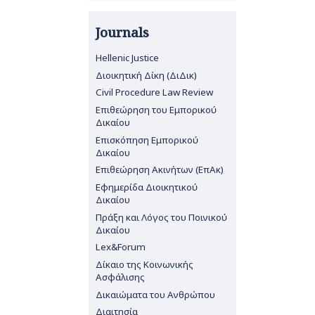
Journals
Hellenic Justice
Διοικητική Δίκη (ΔιΔικ)
Civil Procedure Law Review
Επιθεώρηση του Εμπορικού
Δικαίου
Επισκόπηση Εμπορικού
Δικαίου
Επιθεώρηση Ακινήτων (ΕπΑκ)
Εφημερίδα Διοικητικού
Δικαίου
Πράξη και Λόγος του Ποινικού
Δικαίου
Lex&Forum
Δίκαιο της Κοινωνικής
Ασφάλισης
Δικαιώματα του Ανθρώπου
Διαιτησία