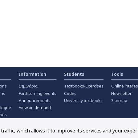
Information
Students
Tools
ions
Σεμινάρια
Textbooks-Exercises
Online interes
ons
Forthcoming events
Codes
Newsletter
Announcements
University textbooks
Sitemap
alogue
View on demand
ries
ournals
raffic, which allows it to improve its services and your exper