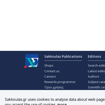
Sakkoulas Publications
Editions
Shops
Search edit
Contact us
Latest editi
Careers
Authors
Rewards programme
Subject cat
Όροι χρήσης
Scientific se
Privacy policy
Scientific j
About Cookies
Offers
Sakkoulas.gr uses cookies to analyse data about web page t
you accept the use of cookies.
more