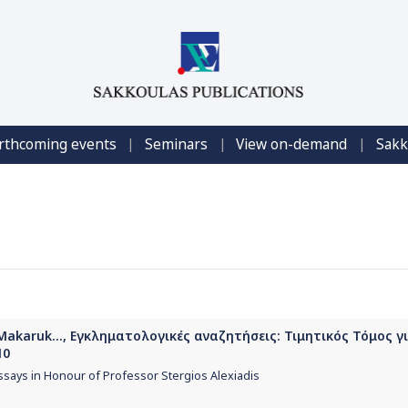
|
|
|
rthcoming events
Seminars
View on-demand
Sakk
k-Makaruk..., Εγκληματολογικές αναζητήσεις: Τιμητικός Τόμος γ
10
ssays in Honour of Professor Stergios Alexiadis