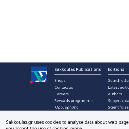
Sakkoulas Publications
Editions
Shops
Search edit
Contact us
Latest editi
Careers
Authors
Rewards programme
Subject cat
Όροι χρήσης
Scientific se
Privacy policy
Scientific j
About Cookies
Offers
Sakkoulas.gr uses cookies to analyse data about web page t
you accept the use of cookies.
more