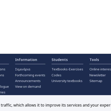
Information
Students
Tools
ions
Σεμινάρια
Textbooks-Exercises
Online interes
ons
Forthcoming events
Codes
Newsletter
Announcements
University textbooks
Sitemap
alogue
View on demand
ries
ournals
raffic, which allows it to improve its services and your exper