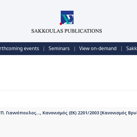
|
|
|
rthcoming events
Seminars
View on-demand
Sakk
. Γιαννόπουλος..., Κανονισμός (ΕΚ) 2201/2003 [Κανονισμός Βρυξ