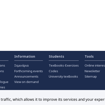
Information
Students
Tools
ions
Σεμινάρια
Textbooks-Exercises
Online interes
ons
Forthcoming events
Codes
Newsletter
Announcements
University textbooks
Sitemap
alogue
View on demand
ries
ournals
raffic, which allows it to improve its services and your exper