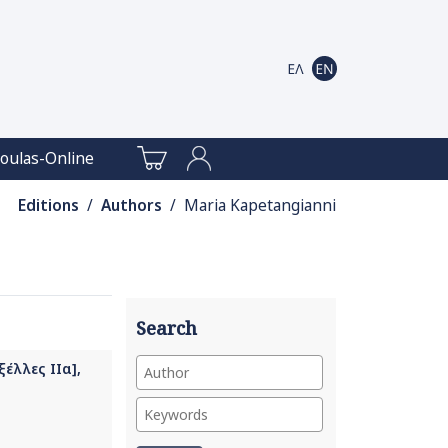
oulas-Online
Editions
/
Authors
/ Maria Kapetangianni
Search
έλλες ΙΙα],