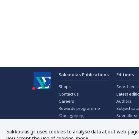
Sakkoulas Publications
Editions
Shops
Search edit
Contact us
Latest editi
Careers
Authors
Rewards programme
Subject cat
Όροι χρήσης
Scientific se
Privacy policy
Scientific j
About Cookies
Offers
Sakkoulas.gr uses cookies to analyse data about web page t
you accept the use of cookies.
more