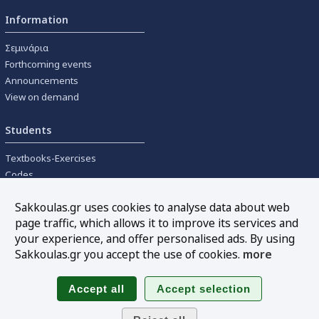
Information
Σεμινάρια
Forthcoming events
Announcements
View on demand
Students
Textbooks-Exercises
Codes
University textbooks
Sakkoulas.gr uses cookies to analyse data about web
page traffic, which allows it to improve its services and
Tools
your experience, and offer personalised ads. By using
Online interest calculation
Sakkoulas.gr you accept the use of cookies.
more
Newsletter
Sitemap
Follow us