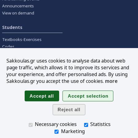
Announcements
View on demand
Students
Textbooks-Exercises
Codes
University textbooks
Sakkoulas.gr uses cookies to analyse data about web
page traffic, which allows it to improve its services and
Tools
your experience, and offer personalised ads. By using
Online interest calculation
Sakkoulas.gr you accept the use of cookies.
more
Newsletter
Sitemap
Follow us
Necessary cookies
Statistics
Marketing