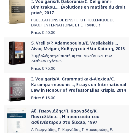
I. Voulgaris/E. Dakoronia/C. Deligianni-
Dimitrakou..., Évolutions en matière du droit
privé, 2017
PUBLICATIONS DE L’INSTITUT HELLÉNIQUE DE
DROIT INTERNATIONAL ET ÉTRANGER
Price: €
40.00
S. Vrellis/P. Adamopoulou/E. Vasilakakis...,
Αίνος Μνήμης Καθηγητού Ηλία Κρίσπη, 2015
Συμβολές στην Επιστήμη του Δικαίου και των
Διεθνών Σχέσεων
Price: €
75.00
I. Voulgaris/A. Grammatikaki-Alexiou/C.
Karamparmpounis..., Essays on International
Law in Honour of Professor Elias Krispis, 2014
Price: €
16.00
Αθ. Γεωργιάδης/Π. Καργαδός/Κ.
Παντελίδου..., Η προστασία του
ασθενέστερου στο δίκαιο, 1997
Α. Γεωργιάδης, Π. Καργάδος, Γ. Δασκαρόλης, Ρ.