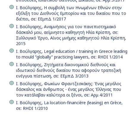
Ι. Βούλγαρης, Η συμβολή των Ηνωμένων Εθνών στην
εξέλιξη του Διεθνούς Εμπορίου και του δικαίου που το
διέπει, σε: ΕΕμπΔ 1/2017
Ι. Βούλγαρης, Αναμνήσεις για τον πανεπιστημιακό
δάσκαλό μου, αείμνηστο καθηγητή Ηλία Κρίσπη, σε:
Συλλογικό Έργο, Αίνος μνήμης καθηγητού Ηλία Κρίσπη,
2015
Ι. Βούλγαρης, Legal education / training in Greece leading
to mould “globally” practicing lawyers, σε: RHDI 1/2014
Ι. Βούλγαρης, Ζητήματα δικονομικού διεθνούς και
ιδιωτικού διεθνούς δικαίου που αφορούν τραπεζική
ενέγγυα πίστωση, σε: ΕΕμπΔ 3/2013
Ι. Βούλγαρης, Φωκίων Φραντζεσκάκης: Ένας μεγάλος
δάσκαλος και άνθρωπος - ένας μεγάλος Έλληνας που
τον κατάλαβαν καλύτερα οι ξένοι, σε: Αρμ 4/2011
Ι. Βούλγαρης, La location-financière (leasing) en Grèce,
σε: RHDI 1/2010