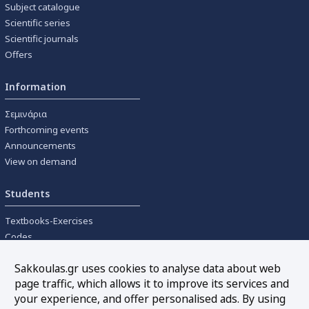
Subject catalogue
Scientific series
Scientific journals
Offers
Information
Σεμινάρια
Forthcoming events
Announcements
View on demand
Students
Textbooks-Exercises
Codes
University textbooks
Sakkoulas.gr uses cookies to analyse data about web
page traffic, which allows it to improve its services and
Tools
your experience, and offer personalised ads. By using