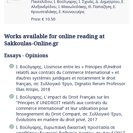
Παντελίδου, Ι. Βούλγαρης, Ι. Σχινάς, Δ. Δημητρίου, Ε.
Αλεξανδρίδου, Ι. Μανωλεδάκης, Θ. Παπαζήση, Ε.
Κρουσταλάκης, Ε. Κουνουγέρη
Price: €
10.50
Works available for online reading at
Sakkoulas-Online.gr
Essays - Opinions
Ι. Βούλγαρης, L’osmose entre les « Principes d’Unidroit
relatifs aux contrats du Commerce International » et
d’autres systèmes juridiques et notamment le droit
français, σε: Συλλογικό Έργο, Dignatio Rerum Professor
Elias Krispis, 2018
Ι. Βούλγαρης, L’ impact du Droit Français sur les
“Principes d’ UNIDROIT relatifs aux contrats du
commerce international” et leur utilisation pour
l’ensegnement du Droit Comparé, σε: Συλλογικό Έργο,
Évolutions en matière du droit privé, 2017
Ι. Βούλγαρης, Ευρωπαϊκή δικαστική προστασία σε
υποθέσεις ιδιωτικού διεθνούς Δικαίου, σε: Αρμ 5/2017