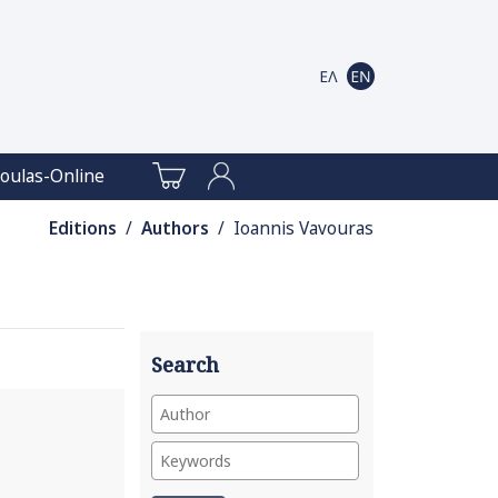
oulas-Online
Editions
/
Authors
/ Ioannis Vavouras
Search