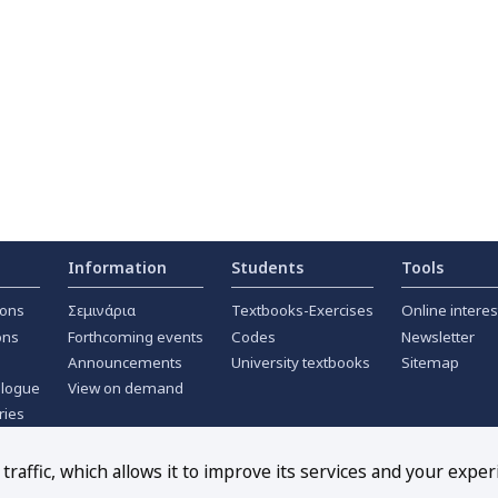
Information
Students
Tools
ions
Σεμινάρια
Textbooks-Exercises
Online interes
ons
Forthcoming events
Codes
Newsletter
Announcements
University textbooks
Sitemap
alogue
View on demand
ries
ournals
raffic, which allows it to improve its services and your exper