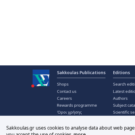
Sakkoulas Publications
Editions
Shops
Search edit
Contact us
Latest editi
Careers
Authors
Rewards programme
Subject cat
Όροι χρήσης
Scientific se
Privacy policy
Scientific j
About Cookies
Offers
Sakkoulas.gr uses cookies to analyse data about web page t
you accept the use of cookies.
more