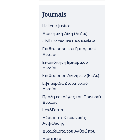
Journals
Hellenic Justice
Διοικητική Δίκη (ΔιΔικ)
Civil Procedure Law Review
Επιθεώρηση του Εμπορικού
Δικαίου
Επισκόπηση Εμπορικού
Δικαίου
Επιθεώρηση Ακινήτων (ΕπΑκ)
Εφημερίδα Διοικητικού
Δικαίου
Πράξη και Λόγος του Ποινικού
Δικαίου
Lex&Forum
Δίκαιο της Κοινωνικής
Ασφάλισης
Δικαιώματα του Ανθρώπου
Διαιτησία