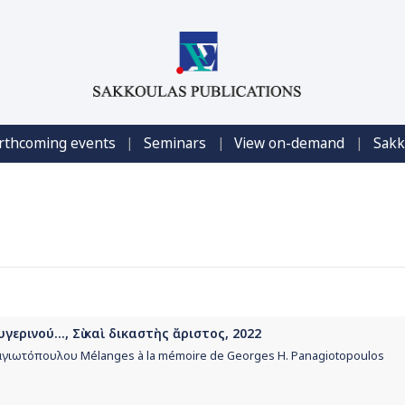
|
|
|
rthcoming events
Seminars
View on-demand
Sakk
γερινού..., Σὺ καὶ δικαστὴς ἄριστος, 2022
ναγιωτόπουλου Mélanges à la mémoire de Georges H. Panagiotopoulos