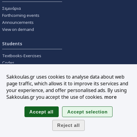
Σεμινάρια
Forthcoming events
Announcements
View on demand
Students
Textbooks-Exercises
Codes
University textbooks
Sakkoulas.gr uses cookies to analyse data about web
page traffic, which allows it to improve its services and
Tools
your experience, and offer personalised ads. By using
Online interest calculation
Sakkoulas.gr you accept the use of cookies.
more
Newsletter
Sitemap
Follow us