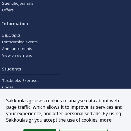
Scientific journals
Offers
Information
Σεμινάρια
Forthcoming events
Announcements
View on demand
Students
Textbooks-Exercises
Codes
University textbooks
Sakkoulas.gr uses cookies to analyse data about web
page traffic, which allows it to improve its services and
Tools
your experience, and offer personalised ads. By using
Online interest calculation
Sakkoulas.gr you accept the use of cookies.
more
Newsletter