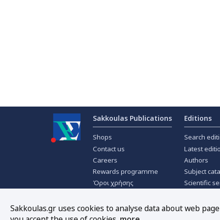
Sakkoulas Publications
Editions
Shops
Search edit
Contact us
Latest editi
Careers
Authors
Rewards programme
Subject cat
Όροι χρήσης
Scientific se
Privacy policy
Scientific j
About Cookies
Offers
Sakkoulas.gr uses cookies to analyse data about web page t
you accept the use of cookies.
more