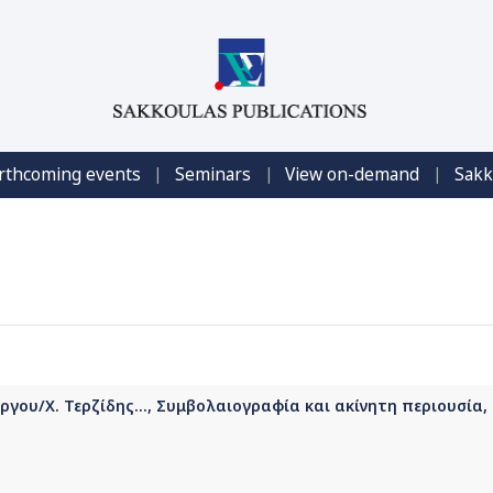
|
|
|
rthcoming events
Seminars
View on-demand
Sakk
γου/Χ. Τερζίδης..., Συμβολαιογραφία και ακίνητη περιουσία,