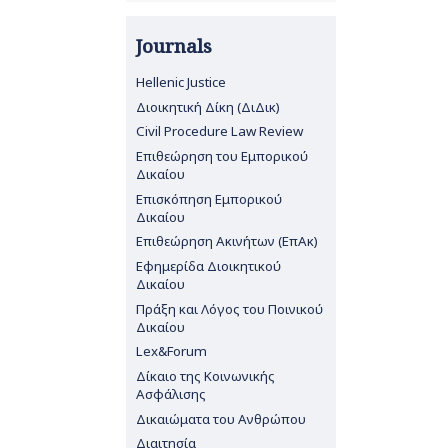
Journals
Hellenic Justice
Διοικητική Δίκη (ΔιΔικ)
Civil Procedure Law Review
Επιθεώρηση του Εμπορικού
Δικαίου
Επισκόπηση Εμπορικού
Δικαίου
Επιθεώρηση Ακινήτων (ΕπΑκ)
Εφημερίδα Διοικητικού
Δικαίου
Πράξη και Λόγος του Ποινικού
Δικαίου
Lex&Forum
Δίκαιο της Κοινωνικής
Ασφάλισης
Δικαιώματα του Ανθρώπου
Διαιτησία