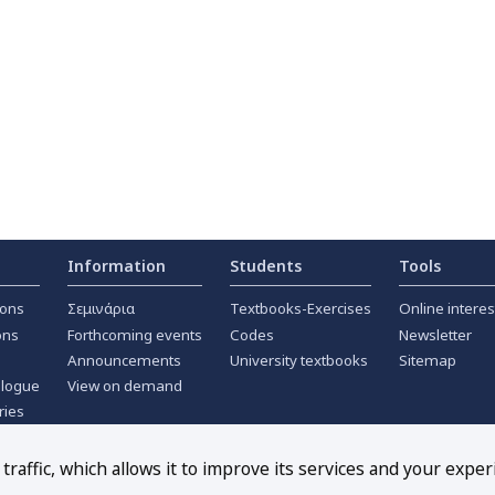
Information
Students
Tools
ions
Σεμινάρια
Textbooks-Exercises
Online interes
ons
Forthcoming events
Codes
Newsletter
Announcements
University textbooks
Sitemap
alogue
View on demand
ries
ournals
raffic, which allows it to improve its services and your exper