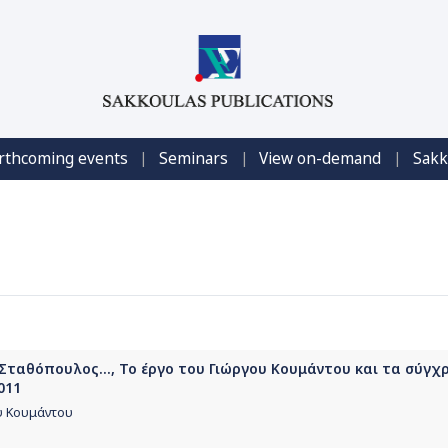
|
|
|
rthcoming events
Seminars
View on-demand
Sakk
Σταθόπουλος..., Το έργο του Γιώργου Κουμάντου και τα σύγχ
011
υ Κουμάντου