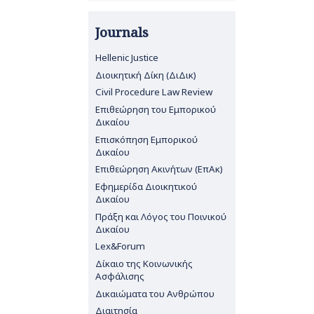
Journals
Hellenic Justice
Διοικητική Δίκη (ΔιΔικ)
Civil Procedure Law Review
Επιθεώρηση του Εμπορικού
Δικαίου
Επισκόπηση Εμπορικού
Δικαίου
Επιθεώρηση Ακινήτων (ΕπΑκ)
Εφημερίδα Διοικητικού
Δικαίου
Πράξη και Λόγος του Ποινικού
Δικαίου
Lex&Forum
Δίκαιο της Κοινωνικής
Ασφάλισης
Δικαιώματα του Ανθρώπου
Διαιτησία