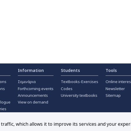
Information
Students
Tools
ions
Σεμινάρια
Textbooks-Exercises
Online interes
ons
Forthcoming events
Codes
Newsletter
Announcements
University textbooks
Sitemap
alogue
View on demand
ries
ournals
raffic, which allows it to improve its services and your exper