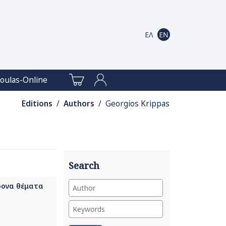
oulas-Online
Editions
/
Authors
/ Georgios Krippas
Search
ρονα θέματα