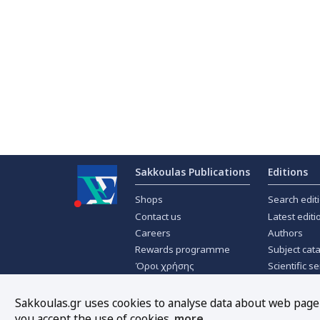
Sakkoulas Publications
Editions
Shops
Search edit
Contact us
Latest editi
Careers
Authors
Rewards programme
Subject cat
Όροι χρήσης
Scientific se
Privacy policy
Scientific j
About Cookies
Offers
Sakkoulas.gr uses cookies to analyse data about web page t
you accept the use of cookies.
more