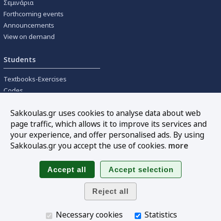
Σεμινάρια
Forthcoming events
Announcements
View on demand
Students
Textbooks-Exercises
Codes
University textbooks
Sakkoulas.gr uses cookies to analyse data about web
page traffic, which allows it to improve its services and
Tools
your experience, and offer personalised ads. By using
Online interest calculation
Sakkoulas.gr you accept the use of cookies.
more
Newsletter
Sitemap
Follow us
Necessary cookies
Statistics