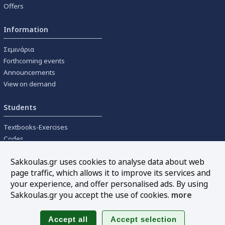
Offers
Information
Σεμινάρια
Forthcoming events
Announcements
View on demand
Students
Textbooks-Exercises
Codes
University textbooks
Sakkoulas.gr uses cookies to analyse data about web
page traffic, which allows it to improve its services and
Tools
your experience, and offer personalised ads. By using
Online interest calculation
Sakkoulas.gr you accept the use of cookies.
more
Newsletter
Sitemap