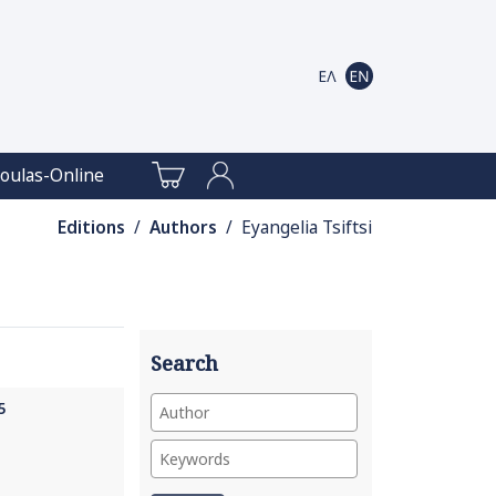
oulas-Online
Editions
/
Authors
/ Eyangelia Tsiftsi
Search
5