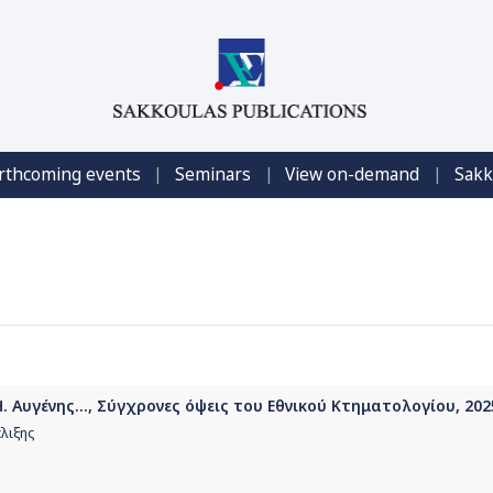
|
|
|
rthcoming events
Seminars
View on-demand
Sakk
. Αυγένης..., Σύγχρονες όψεις του Εθνικού Κτηματολογίου, 202
λιξης