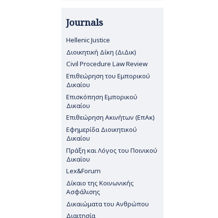
Journals
Hellenic Justice
Διοικητική Δίκη (ΔιΔικ)
Civil Procedure Law Review
Επιθεώρηση του Εμπορικού
Δικαίου
Επισκόπηση Εμπορικού
Δικαίου
Επιθεώρηση Ακινήτων (ΕπΑκ)
Εφημερίδα Διοικητικού
Δικαίου
Πράξη και Λόγος του Ποινικού
Δικαίου
Lex&Forum
Δίκαιο της Κοινωνικής
Ασφάλισης
Δικαιώματα του Ανθρώπου
Διαιτησία