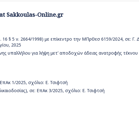
 at Sakkoulas-Online.gr
ρ. 16 § 5 ν. 2664/1998) με επίκεντρο την ΜΠρΘεσ 6159/2024, σε: Γ.
γίου, 2025
ενης υπαλλήλου για λήψη μετ’ αποδοχών άδειας ανατροφής τέκνου 
 ΕπΑκ 1/2025, σχόλιο: Ε. Τσιφτσή
καιοδοσίας), σε: ΕπΑκ 3/2025, σχόλιο: Ε. Τσιφτσή