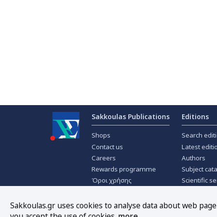
Sakkoulas Publications
Editions
Shops
Search edit
Contact us
Latest editi
Careers
Authors
Rewards programme
Subject cat
Όροι χρήσης
Scientific se
Privacy policy
Scientific j
About Cookies
Offers
Sakkoulas.gr uses cookies to analyse data about web page t
you accept the use of cookies.
more