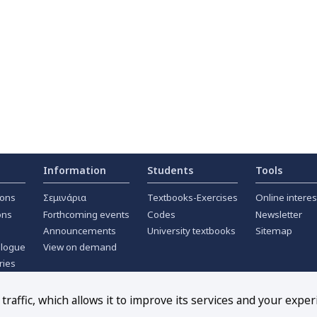
Information
Students
Tools
ions
Σεμινάρια
Textbooks-Exercises
Online interes
ons
Forthcoming events
Codes
Newsletter
Announcements
University textbooks
Sitemap
alogue
View on demand
ries
ournals
raffic, which allows it to improve its services and your exper